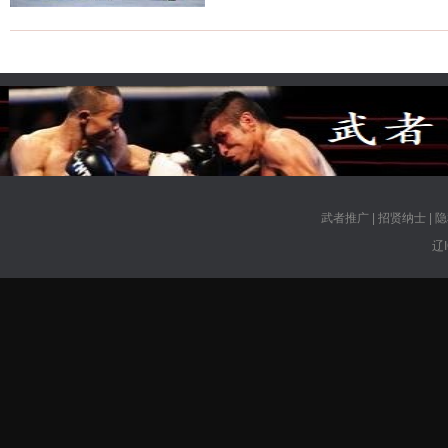
武者推广
|
招贤纳士
|
隐
辽I