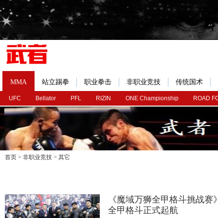
MMA
站立踢拳
职业拳击
非职业竞技
传统国术
UFC
Bellator
PFL
RIZIN
ONE Championship
ROAD F
首页
>
非职业竞技
>
其它
《魔域万狮全甲格斗挑战赛
全甲格斗正式起航