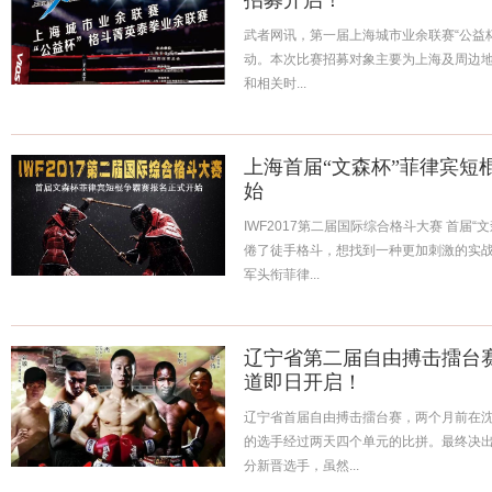
招募开启！
武者网讯，第一届上海城市业余联赛“公益
动。本次比赛招募对象主要为上海及周边
和相关时...
上海首届“文森杯”菲律宾短
始
IWF2017第二届国际综合格斗大赛 首届
倦了徒手格斗，想找到一种更加刺激的实战
军头衔菲律...
辽宁省第二届自由搏击擂台
道即日开启！
辽宁省首届自由搏击擂台赛，两个月前在
的选手经过两天四个单元的比拼。最终决
分新晋选手，虽然...