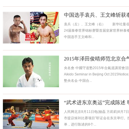
中国选手袁兵、王文峰斩获
袁兵（左）、王文峰（右） 新华社曼谷
24届泰拳世界锦标赛暨首届皇家世界杯泰
中国选手王文峰和...
2015年泽田俊晴师范北京合
央名會·中國守道塾2015年合氣道講習會活動說明OU
Aikido Seminar in Beijing Oct 
塾央名会·中国合...
“武术进东京奥运”完成陈述
人民网北京8月11日电(杨磊 方莉莉)8月7
市提议候补比赛项目”听证会在东京举行。
单，进行陈述的8个...