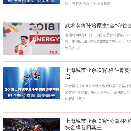
时，将有近两百位业余泰拳拳...
武术老将孙培原拿“命”夺首
当地时间8月19日，中国选手孙培原以9.
牌，中国队因此实现自2002年釜山亚运会
刘关关 摄...
上海城市业余联赛 格斗菁英
启
武者网讯 2018上海城市业余联赛 “公益
区智慧湾科创园国际会议中心（蕰川路6号
比赛由上海市...
上海城市业余联赛“公益杯”格
块金牌各归其主