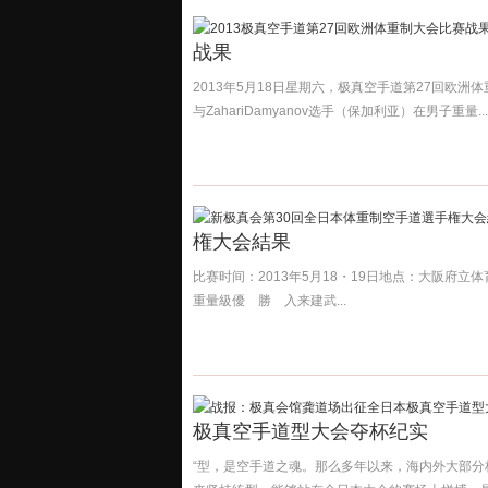
战果
2013年5月18日星期六，极真空手道第27回欧洲体重
与ZahariDamyanov选手（保加利亚）在男子重量...
権大会結果
比赛时间：2013年5月18・19日地点：大阪府
重量級優 勝 入来建武...
极真空手道型大会夺杯纪实
“型，是空手道之魂。那么多年以来，海内外大部