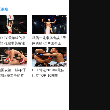
彩图集
AD FC最年轻的举
武僧一龙带病出战 5天
郎 孔敏书美腿性
内跨级KO两国拳王
神清纯
信国安第一城杯”子
UFC评选2013年最佳
国际搏击争霸赛
比赛TOP-10图集