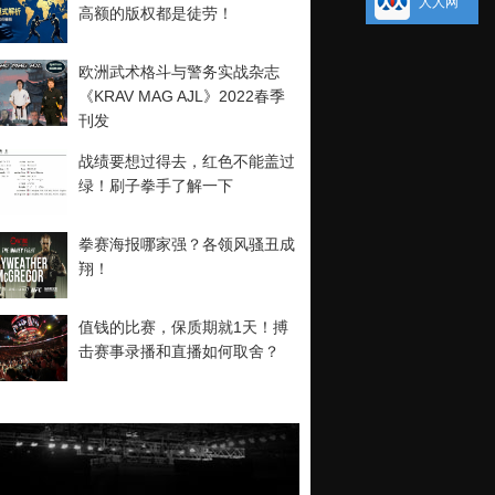
人人网
高额的版权都是徒劳！
欧洲武术格斗与警务实战杂志
《KRAV MAG AJL》2022春季
刊发
战绩要想过得去，红色不能盖过
绿！刷子拳手了解一下
拳赛海报哪家强？各领风骚丑成
翔！
值钱的比赛，保质期就1天！搏
击赛事录播和直播如何取舍？