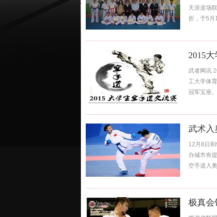
天涯道场联
折，于5月1
201
武者网讯 
工大学体
冠军宝座。本
武术入
12月8日
办城市有提
空手道入奥，
极真会