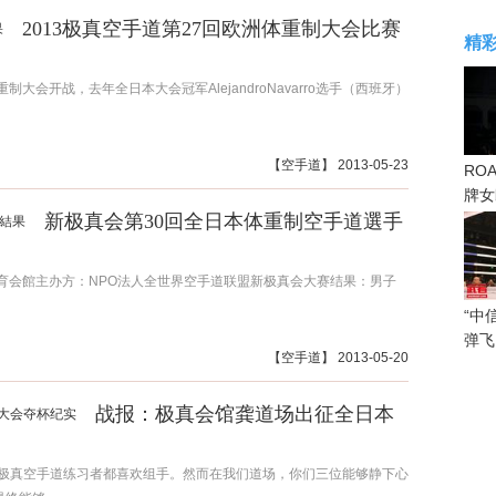
2013极真空手道第27回欧洲体重制大会比赛
精
制大会开战，去年全日本大会冠军AlejandroNavarro选手（西班牙）
【
空手道
】 2013-05-23
RO
牌女
新极真会第30回全日本体重制空手道選手
感眼
立体育会館主办方：NPO法人全世界空手道联盟新极真会大赛结果：男子
“中
弹飞
【
空手道
】 2013-05-20
战报：极真会馆龚道场出征全日本
分极真空手道练习者都喜欢组手。然而在我们道场，你们三位能够静下心