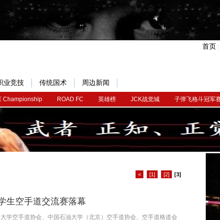
首页
职业竞技
传统国术
周边新闻
 Championship
ROAD FC
英雄榜
JCK战觉城
子弹飞格斗冠军
<
[1]
[2]
[3]
5大学生空手道交流赛落幕
工大学空手道协会、中国石油大学（北京）空手道协会、空手道格道会