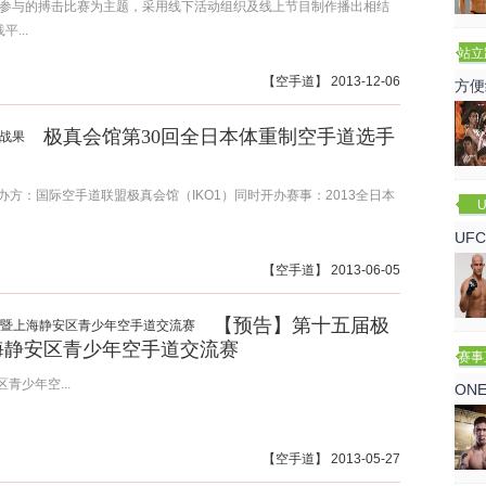
手参与的搏击比赛为主题，采用线下活动组织及线上节目制作播出相结
...
站立
赛
【
空手道
】 2013-12-06
方便
极真会馆第30回全日本体重制空手道选手
办方：国际空手道联盟极真会馆（IKO1）同时开办赛事：2013全日本
U
UF
诺
【
空手道
】 2013-06-05
【预告】第十五届极
海静安区青少年空手道交流赛
赛事
少年空...
ON
【
空手道
】 2013-05-27