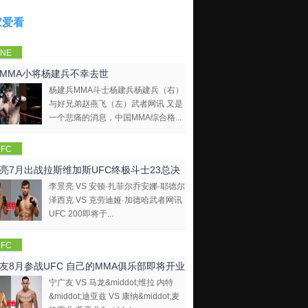
家爱看
NE
mpions
MMA小将杨建兵不幸去世
hip
杨建兵MMA斗士杨建兵杨建兵（右）
与好兄弟赵燕飞（左）武者网讯 又是
一个悲痛的消息，中国MMA综合格...
FC
亮7月出战拉斯维加斯UFC终极斗士23总决
李景亮 VS 安顿·扎菲尔乔安娜·耶德尔
泽西克 VS 克劳迪娅·加德哈武者网讯
UFC 200即将于...
FC
友8月参战UFC 自己的MMA俱乐部即将开业
宁广友 VS 马龙&middot;维拉 内特
&middot;迪亚兹 VS 康纳&middot;麦