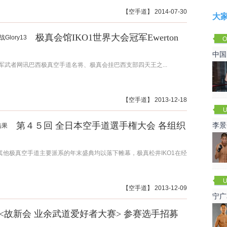
【
空手道
】 2014-07-30
大
极真会馆IKO1世界大会冠军Ewerton
O
Cha
中国
大会冠军武者网讯巴西极真空手道名将、极真会挂巴西支部四天王之...
【
空手道
】 2013-12-18
U
第４５回 全日本空手道選手権大会 各组织
李景
赛
外其他极真空手道主要派系的年末盛典均以落下帷幕，极真松井IKO1在经
U
【
空手道
】 2013-12-09
宁广
<故新会 业余武道爱好者大赛> 参赛选手招募