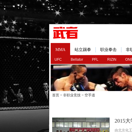
MMA
站立踢拳
职业拳击
非
UFC
Bellator
PFL
RIZIN
ONE
首页
>
非职业竞技
>
空手道
201
由北京化