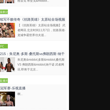
格雷戈 蒂亚戈&middot...
踢拳比
视频
续写不败传奇《丝路英雄》太原站全场视频
【《丝路英雄》太原站全场视频】 武
者网讯 北京时间11月7日，丝路英雄·
龙城争霸世界功夫巡...
FC
C215：朱尼奥·多斯·桑托斯vs弗朗西斯·纳干
朱尼奥&middot;多斯&middot;桑托斯
VS 弗朗西斯&middot;纳干诺 武者网
讯 即将于北京...
直播间
E冠军赛-乐视直播
啊...