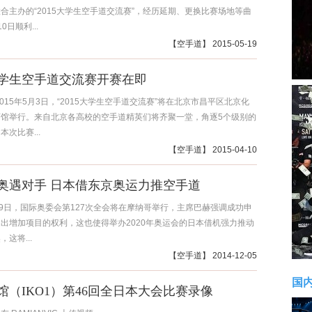
合主办的“2015大学生空手道交流赛”，经历延期、更换比赛场地等曲
0日顺利...
【
空手道
】 2015-05-19
5大学生空手道交流赛开赛在即
2015年5月3日，“2015大学生空手道交流赛”将在北京市昌平区北京化
育馆举行。来自北京各高校的空手道精英们将齐聚一堂，角逐5个级别的
次比赛...
【
空手道
】 2015-04-10
奥遇对手 日本借东京奥运力推空手道
和9日，国际奥委会第127次全会将在摩纳哥举行，主席巴赫强调成功申
出增加项目的权利，这也使得举办2020年奥运会的日本借机强力推动
这将...
【
空手道
】 2014-12-05
国
馆（IKO1）第46回全日本大会比赛录像