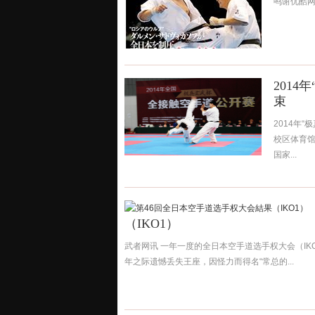
鸣谢优酷网友 
201
束
2014年
校区体育馆
国家...
（IKO1）
武者网讯 一年一度的全日本空手道选手权大会（IK
年之际遗憾丢失王座，因怪力而得名“常总的...