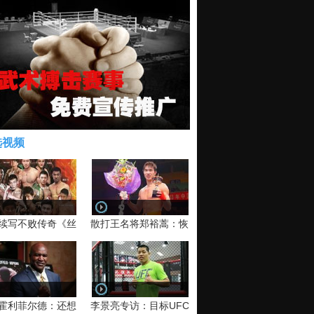
选视频
续写不败传奇《丝路英雄》太原站全场视频
散打王名将郑裕蒿：恢复训练 有望回归擂台
霍利菲尔德：还想再和泰森干一架！
李景亮专访：目标UFC金腰带 不做打酱油