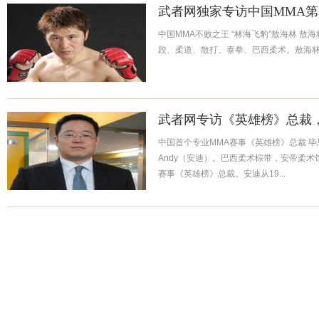
武者网独家专访中国MMA
中国MMA不败之王 “林海飞豹”敖海林 
跤、柔道、散打、泰拳、巴西柔术。敖海林技
武者网专访《英雄榜》总裁
中国首个专业MMA赛事《英雄榜》总裁 毕
Andy（安迪）。巴西柔术棕带，安帝柔术
赛事《英雄榜》总裁。安迪从19...