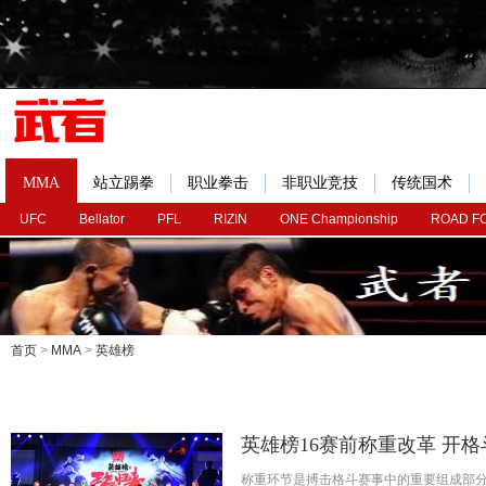
MMA
站立踢拳
职业拳击
非职业竞技
传统国术
UFC
Bellator
PFL
RIZIN
ONE Championship
ROAD F
首页
>
MMA
>
英雄榜
英雄榜16赛前称重改革 开
称重环节是搏击格斗赛事中的重要组成部