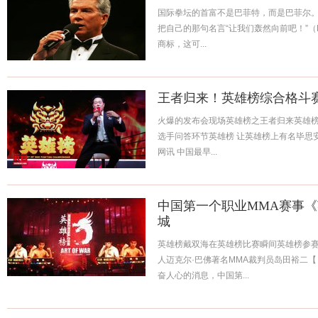
国际拳坛的首富不是巴菲特，而是巴菲尔。1
把自己的那句名言“让我们轰然向前吧！”（Let's g
商标，这可...
王者归来！英雄榜综合格斗
火爆的发布会现场英雄榜之王者归来英雄
选手问答环节英雄榜 让英雄榜上有名毕
网讯 中国最早...
中国第一个职业MMA赛事《
城
英雄榜戴双海在英雄榜比赛瞬间英雄榜参
人迈克尔·巴佛著名MMA裁判员岛田裕二
奋人心的消息，中国第...