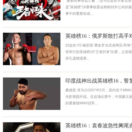
“重要的事情说三遍”，这句话是哲学家尼采
是“英雄榜”16赛事组委会刚刚对外公布的
事中的重要组成...
英雄榜16：俄罗斯散打高手
刘连杰 VS 鲍里斯·费多罗夫武者网讯 即将
馆举行的英雄榜16“王者归来”比赛，之前
穿孔遗憾退赛...
印度战神出战英雄榜16，誓
桑德普·库马尔2007年5月，国内首个MM
光影视园开战。在这场比赛中，中国蒙古族
的重量级MMA冠军...
英雄榜16：袁春波急性阑尾