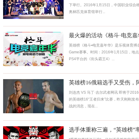
下举行。2016年1月15日，中国职业综合
奥林匹克体育馆举行...
最火爆的活动《格斗·电竞
英雄榜《格斗•电竞嘉年华》是乐视体育搏
Game赛事。时间：2016年1月15日，
PS4平台的《街头霸王4》...
英雄榜16俄籍选手又受伤，
刘连杰 VS 马丁·吉尔武者网讯 即将于20
的英雄榜16“王者归来”比赛，昨天刚刚发
战的消息，现在...
选手体重称三遍，“英雄榜”