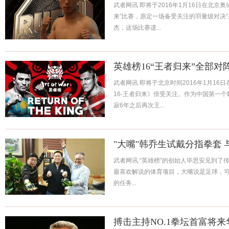
武者网讯 即将于2016年1月16日在北京
来”比赛，原定一场备受关注的羽量级对决“柔
杰，这场比赛遗...
英雄榜16“王者归来”全部对
武者网讯 即将于北京时间2016年1月1
16-王者归来》倍受关注。作为中国第一个
寂6年之后再次王...
"大嘴"韩乔生试戴分指拳套
武者网讯 “英雄榜”的创始人毕思安见到
最喜欢解说的体育项目，大嘴说是足球，可
的任务...
搏击主持NO.1拳坛首富将