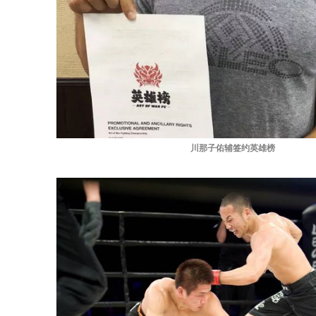
川那子佑辅签约英雄榜