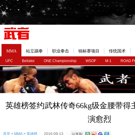
MMA
站立踢拳
职业拳击
锦标赛项目
传统国术
UFC
Bellator
ONE Championship
WSOF
M-1
ROAD F
英雄榜签约武林传奇66kg级金腰带
演愈烈
首页
>
MMA
>
英雄榜
2016-09-13