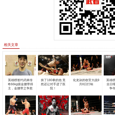
相关文章
英雄榜签约武林传
挨了180拳的他 竟
化龙诀的收官大战9
英雄榜
奇66kg级金腰带得
然还让对手进了医
月8日打响
吉日嘎
主，金腰带之争愈
院！
争夺
演