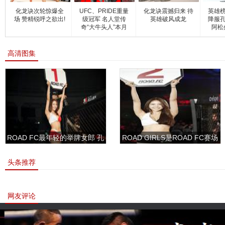
化龙诀次轮惊爆全
UFC、PRIDE重量
化龙诀震撼归来 待
英雄榜
场 赞精锐呼之欲出!
级冠军 名人堂传
英雄破风成龙
降服孔
奇“大牛头人”本月
阿松
高清图集
ROAD FC最年轻的举牌女郎 孔
ROAD GIRLS是ROAD FC赛场
敏书美腿性感眼神清纯
上的一道靓丽的风景
头条推荐
网友评论