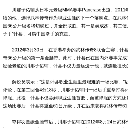
川那子佑辅从日本元老级MMA赛事Pancrase出道。2011
绩的他，选择武林传奇作为职业生涯的下一个落脚点。在武林
国66公斤级名将切磋过，并全部取胜。其一是吴成杰，其二便
子手”计县，可谓中国拳手的克星。
2012年3月30日，在香港举办的武林传奇8联合主赛，计
奇66公斤级的第一条金腰带。此时，计县已在国内外赛事完成
经验老道的川那子佑辅，计县不仅力量远逊于他，就连最擅长
解说员表示：“这是计县职业生涯里最艰难的一场比赛。”
评论，在第二回合4分18秒，川那子佑辅用一记后手重拳打得
降服。此役，计县不仅尝到职业生涯首败，而被降服的方式还
这场比赛后，计县将重至61公斤级，并在后来获得武林传奇6
夺得羽量级金腰带后，川那子佑辅在2012年8月24日武林