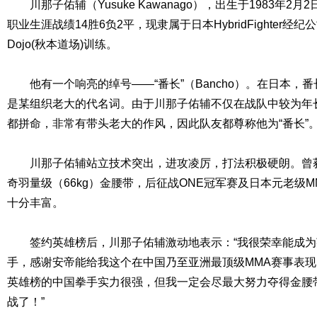
川那子佑辅（Yusuke Kawanago），出生于1983年2月2
职业生涯战绩14胜6负2平，现隶属于日本HybridFighter经纪
Dojo(秋本道场)训练。
他有一个响亮的绰号——“番长”（Bancho）。在日本，番长
是某组织老大的代名词。由于川那子佑辅不仅在战队中较为年
都拼命，非常有带头老大的作风，因此队友都尊称他为“番长”
川那子佑辅站立技术突出，进攻凌厉，打法积极硬朗。曾获
奇羽量级（66kg）金腰带，后征战ONE冠军赛及日本元老级MMA
十分丰富。
签约英雄榜后，川那子佑辅激动地表示：“我很荣幸能成为
手，感谢安帝能给我这个在中国乃至亚洲最顶级MMA赛事表
英雄榜的中国拳手实力很强，但我一定会尽最大努力夺得金腰
战了！”