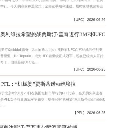
UFC格斗之夜：菲季耶夫vs托雷斯比赛，即将于北京时间6月27日在阿
库举行。今天的赛前称重仪式，全部选手顺利通过。届时咪咕视频将会
【
UFC
】 2026-06-26
·奥利维拉希望挑战贾斯汀·盖奇进行BMF和UFC
斯汀&middot;盖奇（Justin Gaethje）刚刚在UFC白宫站战胜伊利亚
t;托普里亚（Ilia Topuria）成为UFC轻量级正式冠军，现在已经有人开始
奇了，他就是前UFC轻...
【
UFC
】 2026-06-25
日PFL：“机械婆”贾斯蒂诺vs维埃拉
将于北京时间8月23日在美国坦帕市举行的PFL比赛，当天的头条主赛
是PFL女子羽量级冠军争霸赛，现任冠军“机械婆”克里斯蒂安&middot;
...
【
PFL
】 2026-06-25
C冠军达斯汀·普瓦里尔醉酒闹事被捕