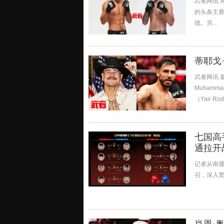
武者网讯 
的头条主赛
德。另...
蒂耶戈
武者网讯 最
Muhamm
（Yair 
七国高
通拉开
记者从南通
召，深入贯