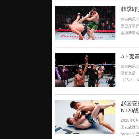
菲季耶
武者网讯 
疆巴库举行
吉斯斯坦名将
AJ·
武者网讯 
经官宣是一场羽
（25-2， 6
赵国安
N120
2026年
国安战胜胡
&middo