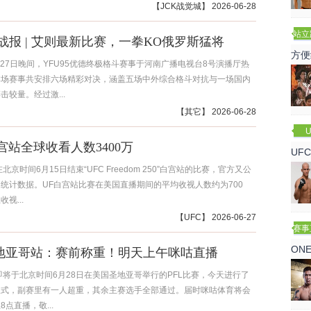
【
JCK战觉城
】 2026-06-28
站立
5战报 | 艾则最新比赛，一拳KO俄罗斯猛将
赛
方便
6月27日晚间，YFU95优德终极格斗赛事于河南广播电视台8号演播厅热
本场赛事共安排六场精彩对决，涵盖五场中外综合格斗对抗与一场国内
击较量。经过激...
【
其它
】 2026-06-28
U
白宫站全球收看人数3400万
UF
北京时间6月15日结束“UFC Freedom 250”白宫站的比赛，官方又公
诺
统计数据。UF白宫站比赛在美国直播期间的平均收视人数约为700
视...
【
UFC
】 2026-06-27
赛事
ON
圣地亚哥站：赛前称重！明天上午咪咕直播
即将于北京时间6月28日在美国圣地亚哥举行的PFL比赛，今天进行了
仪式，副赛里有一人超重，其余主赛选手全部通过。届时咪咕体育将会
点直播，敬...