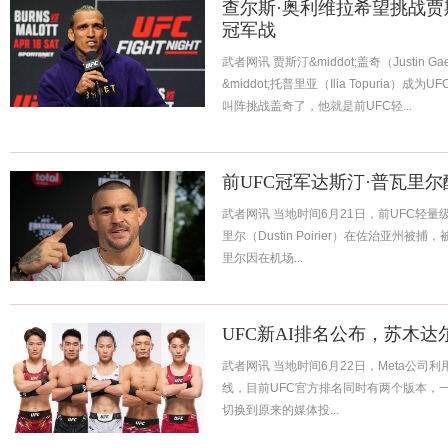
查尔斯·奥利维拉希望挑战贾斯
冠军战
武者网讯 贾斯汀&middot;盖奇（Justin
&middot;托普里亚（Ilia Topuria
叫阵挑战盖奇了，他就是前UFC轻...
前UFC冠军达斯汀·普瓦里
武者网讯 当地时间6月21日，前UFC轻量级临
里尔（Dustin Poirier）在佐治亚州被捕
里尔因在机场...
UFC新AI排名公布，苏木
武者网讯 当地时间6月22日，Meta公司
线，目前UFC官方排名同时有两个版本，一个
切换到原来的媒体投...