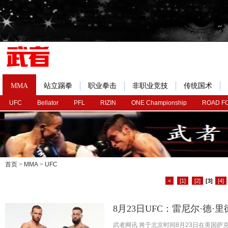
MMA
站立踢拳
职业拳击
非职业竞技
传统国术
UFC
Bellator
PFL
RIZIN
ONE Championship
ROAD F
首页
>
MMA
>
UFC
<
[1]
[2]
[3]
[4]
8月23日UFC：雷尼尔·德·里
武者网讯 将于北京时间8月23日在美国萨