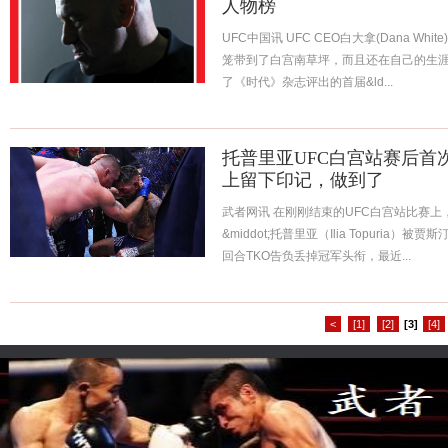
人物榜
UFC中国讯 UFC CEO白大拿(Dana W
笼带到了白宫南草坪，而且还在自己的生
了《时代》杂志评出的首届&ld...
托普里亚UFC白宫站赛后首
上留下印记，做到了
武者网讯 在刚刚结束的UFC白宫站比赛上
&middot;托普里亚（Ilia Topuria）被贾斯汀
回合TKO告负丢掉冠军头衔，最近...
<
[1]
[2]
[3]
[4]