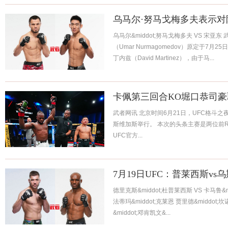
乌马尔·努马戈梅多夫表示
乌马尔&middot;努马戈梅多夫 VS 宋亚东 
（Umar Nurmagomedov）原定于7月2
丁内兹（David Martinez），由于马...
卡佩第三回合KO堀口恭司
武者网讯 北京时间6月21日，UFC格斗之夜
斯维加斯举行。 本次的头条主赛是两位前R
UFC官方...
7月19日UFC：普莱西斯vs
德里克斯&middot;杜普莱西斯 VS 卡马鲁&mi
法蒂玛&middot;克莱恩 贾里德&middot;
&middot;邓肯凯文&...