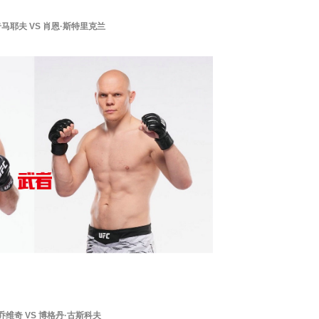
马耶夫 VS 肖恩·斯特里克兰
乔维奇 VS 博格丹·古斯科夫