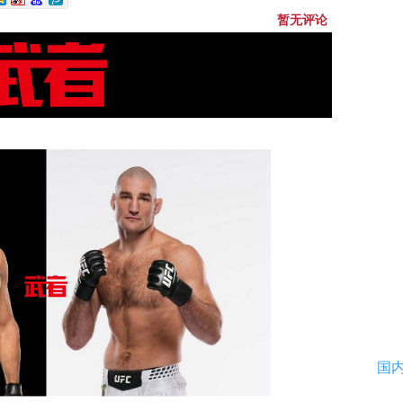
暂无评论
国