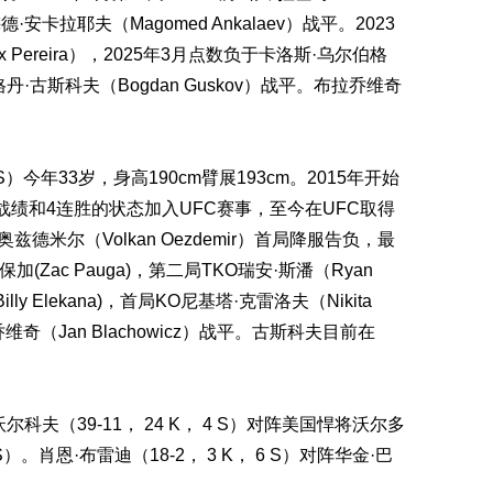
戈梅德·安卡拉耶夫（Magomed Ankalaev）战平。2023
Pereira），2025年3月点数负于卡洛斯·乌尔伯格
博格丹·古斯科夫（Bogdan Guskov）战平。布拉乔维奇
3 S）今年33岁，身高190cm臂展193cm。2015年开始
）的战绩和4连胜的状态加入UFC赛事，至今在UFC取得
奥兹德米尔（Volkan Oezdemir）首局降服告负，最
(Zac Pauga)，第二局TKO瑞安·斯潘（Ryan
y Elekana)，首局KO尼基塔·克雷洛夫（Nikita
维奇（Jan Blachowicz）战平。古斯科夫目前在
夫（39-11， 24 K， 4 S）对阵美国悍将沃尔多
 S）。肖恩·布雷迪（18-2， 3 K， 6 S）对阵华金·巴