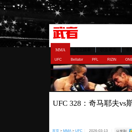
MMA
站立踢拳
职业拳击
非
UFC
Bellator
PFL
RIZIN
ONE
UFC 328：奇马耶夫
首页
>
MMA
>
UFC
2026-03-13