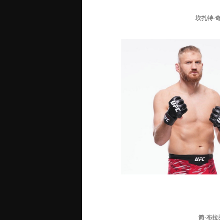
坎扎特·奇
简·布拉