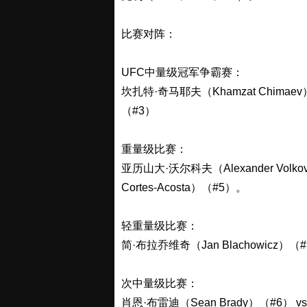
比赛对阵：
UFC中量级冠军争霸赛：
坎扎特·奇马耶夫（Khamzat Chimaev）
（#3）
重量级比赛：
亚历山大·沃尔科夫（Alexander Vol
Cortes-Acosta）（#5）。
轻重量级比赛：
简·布拉乔维奇（Jan Blachowicz）（
次中量级比赛：
肖恩·布雷迪（Sean Brady）（#6） vs