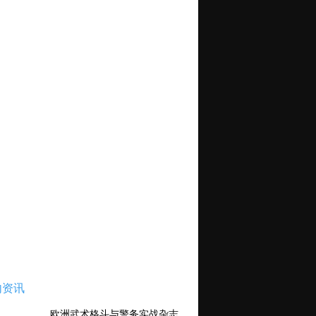
内资讯
欧洲武术格斗与警务实战杂志