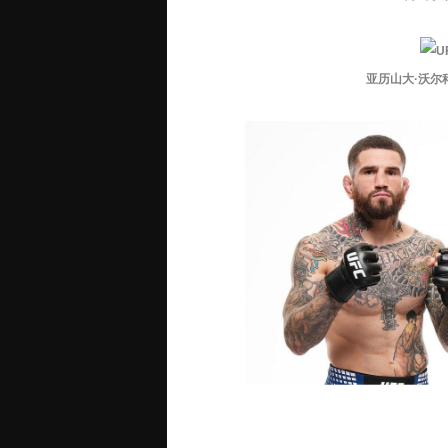
亚历山大·沃尔科