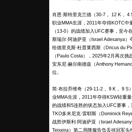
肖恩·斯特里克兰德（30-7， 12 K， 4
职业MMA生涯，2011年夺得KOTC
（13-0）的战绩加入UFC赛事，至今在
斯瑞尔·阿迪萨亚（Israel Adesa
给德里克斯·杜普莱西斯（Dricus du
（Paulo Costa），2025年2
安东尼·赫尔南德兹（Anthony Her
位。
简·布拉乔维奇（29-11-2， 9 K， 9
业MMA生涯，2011年夺得KSW轻重量
的战绩和5连胜的状态加入UFC赛事，至今
TKO多米尼克·雷耶斯（Dominick 
战胜伊斯利·阿迪萨亚（Israel Ades
Teixeira）第二局降服告负丢掉冠军