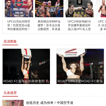
UFC白宫站对阵官
奥利维拉夺BMF金
UFC248张伟丽VS
UFC
宣！托普里亚vs盖
腰带！苏木达尔基
乔安娜草量级冠军
大·沃
奇轻量级冠军统一
点数获胜，肖龙遗
战入选UFC名人堂
多·
战，
憾败
高清图集
ROAD FC最年轻的举牌女郎 孔
ROAD GIRLS是ROAD FC赛场
敏书美腿性感眼神清纯
上的一道靓丽的风景
头条推荐
创造历史 成为传奇！中国空手道