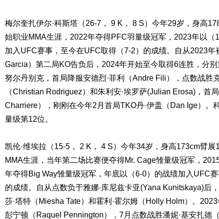
梅尔奎扎伊尔·科斯塔（26-7， 9 K， 8 S）今年29岁，身高178
始职业MMA生涯，2022年夺得PFC羽量级冠军，2023年以（
加入UFC赛事，至今在UFC取得（7-2）的成绩。自从2023年被
Garcia）第二局KO告负后，2024年开始至今取得6连胜，
努尔丹别克，首局降服安德烈·菲利（Andre Fili），点数战
（Christian Rodriguez）和朱利安·埃罗萨(Julian Erosa)
Charriere），刚刚在今年2月首局TKO丹·伊盖（Dan Ige
量级第12位。
凯伦·维埃拉（15-5， 2 K， 4 S）今年34岁，身高173cm臂展
MMA生涯，当年第二场比赛便夺得Mr. Cage雏量级冠军，201
年夺得Big Way雏量级冠军，年底以（6-0）的战绩加入UFC赛
的成绩。自从点数负于雅娜·库尼兹卡亚(Yana Kunitskaya
莎·塔特（Miesha Tate）和霍利·霍尔姆（Holly Holm）。
彭宁顿（Raquel Pennington），7月点数战胜潘妮·基安扎德（Pa