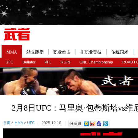
MMA
站立踢拳
职业拳击
非职业竞技
传统国术
UFC
Bellator
PFL
RIZIN
ONE Championship
ROAD F
2月8日UFC：马里奥·包蒂斯塔vs
首页
>
MMA
>
UFC
2025-12-10