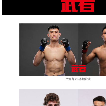
吕洛言 VS 苏朗让波