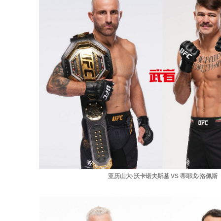
亚历山大·沃卡诺夫斯基 VS 蒂耶戈·洛佩斯