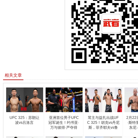
相关文章
UFC 325：苏朗让
亚洲首位男子UFC
茸主与益扎出战UF
2月2
波vs吕洛言
冠军诞生！约书亚·
C 325！胡克vs丹尼
·斯特
万与彼得·严夺得
斯，菲齐耶夫vs鲁
东尼
菲，