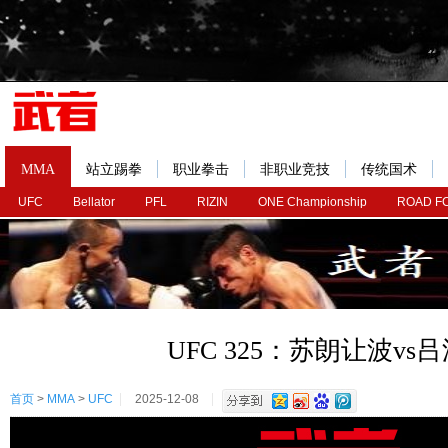
MMA
站立踢拳
职业拳击
非职业竞技
传统国术
UFC
Bellator
PFL
RIZIN
ONE Championship
ROAD F
UFC 325：苏朗让波vs
首页
>
MMA
>
UFC
2025-12-08