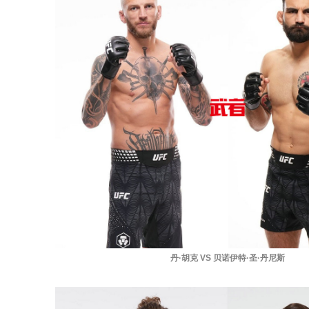
丹·胡克 VS 贝诺伊特·圣·丹尼斯