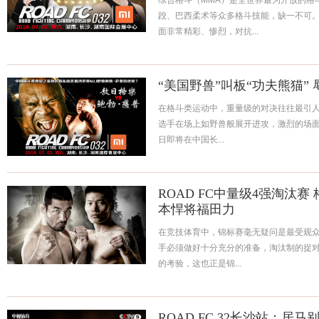
综合格斗（MMA）是全世界最为开放的格
跤、巴西柔术等众多格斗技能，缺一不可
面非常精彩、惨烈，对抗...
“美国野兽”叫板“功夫熊猫”
在格斗类运动中，重量级的对决往往最引
选手在场上如野兽般展开进攻，激烈的场面
日即将在中国长...
ROAD FC中量级4强淘汰赛
本悍将福田力
在竞技体育中，锦标赛毫无疑问是最受观
手必须做好十分充分的准备，淘汰制的捉
的考验，这也正是锦...
ROAD FC 32长沙站：居