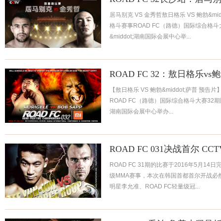
居马别克 VS 金秀哲敖日格乐 VS 鲍勃&m
格斗赛事ROAD FC（路德）国际综合格斗
&middot;湖南国际会展中心举...
ROAD FC 32：敖日格乐v
【敖日格乐 VS 鲍勃&middot;萨普 预
ROAD FC（路德）国际综合格斗大赛32期比
湖南国际会展中心举办...
ROAD FC 031决战首尔 CC
ROAD FC 31期的比赛于2016年5月
级MMA赛事，本次在韩国首都首尔开战必
明星李允准、ROAD FC轻量级冠...