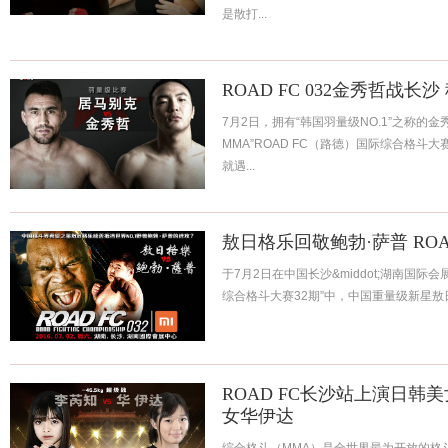
是散打...
ROAD FC 032金秀哲战
7月2日，拥有“韩国羽量级NO.1”之称的金秀
MMA”ROAD FC（路德）国际综合格斗
就遇...
敖日格乐回敬鲍勃·萨普 ROA
于7月2日在中国长沙&middot;湖南国际会
综合格斗大赛32期”中，中国重量级新星敖日
ROAD FC长沙站上演日韩
女华伊达