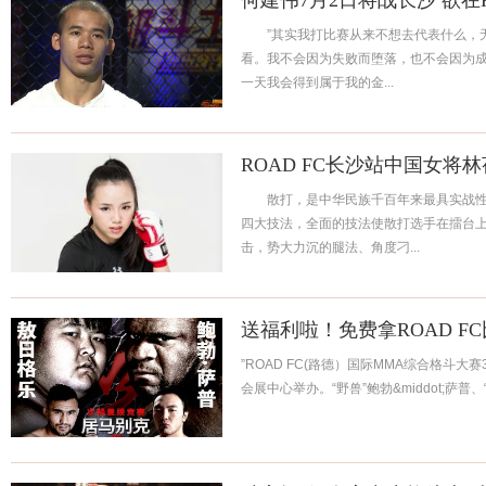
何建伟7月2日将战长沙 欲在R
”其实我打比赛从来不想去代表什么，无
看。我不会因为失败而堕落，也不会因为
一天我会得到属于我的金...
ROAD FC长沙站中国女将
散打，是中华民族千百年来最具实战性
四大技法，全面的技法使散打选手在擂台
击，势大力沉的腿法、角度刁...
送福利啦！免费拿ROAD F
”ROAD FC(路德）国际MMA综合格斗大
会展中心举办。“野兽”鲍勃&middot;萨普、“