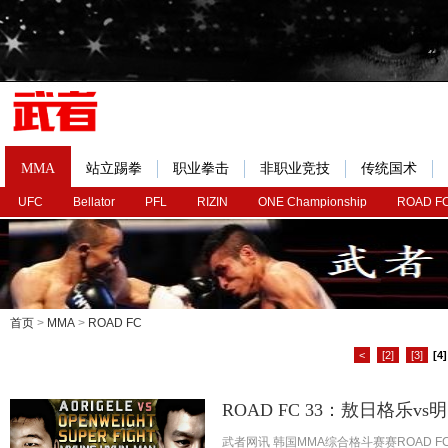
MMA
站立踢拳
职业拳击
非职业竞技
传统国术
UFC
Bellator
PFL
RIZIN
ONE Championship
ROAD F
首页
>
MMA
>
ROAD FC
<
[2]
[3]
[4]
ROAD FC 33：敖日格乐vs
武者网讯 韩国MMA综合格斗赛赛ROAD F