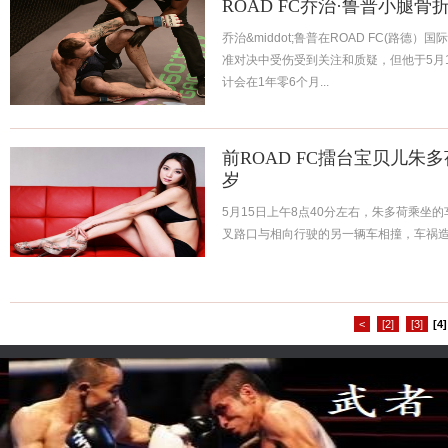
ROAD FC乔治·鲁普小腿
乔治&middot;鲁普在ROAD FC(路德
准对决中受伤受到关注和质疑，但他于5月
计会在1年零6个月...
前ROAD FC擂台宝贝儿朱
岁
5月15日上午8点40分左右，朱多荷乘坐
叉路口与相向行驶的另一辆车相撞，车祸造成
<
[2]
[3]
[4]