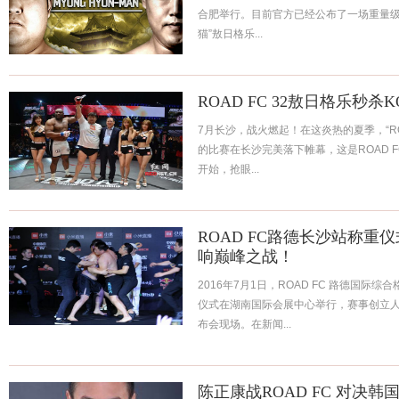
合肥举行。目前官方已经公布了一场重量级
猫”敖日格乐...
ROAD FC 32敖日格乐秒
7月长沙，战火燃起！在这炎热的夏季，“RO
的比赛在长沙完美落下帷幕，这是ROAD 
开始，抢眼...
ROAD FC路德长沙站称重
响巅峰之战！
2016年7月1日，ROAD FC 路德国际
仪式在湖南国际会展中心举行，赛事创立
布会现场。在新闻...
陈正康战ROAD FC 对决