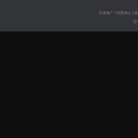
武者推广
|
招贤纳士
|
隐
辽I