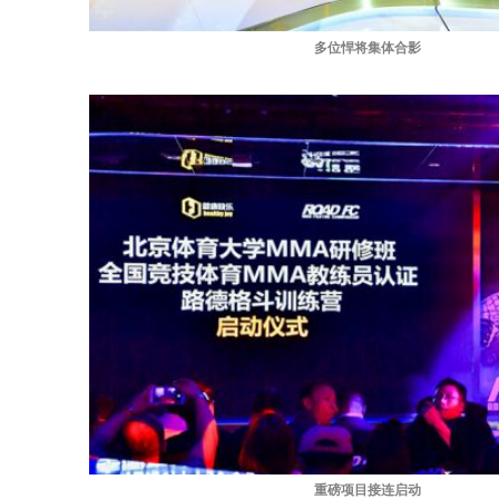
多位悍将集体合影
重磅项目接连启动