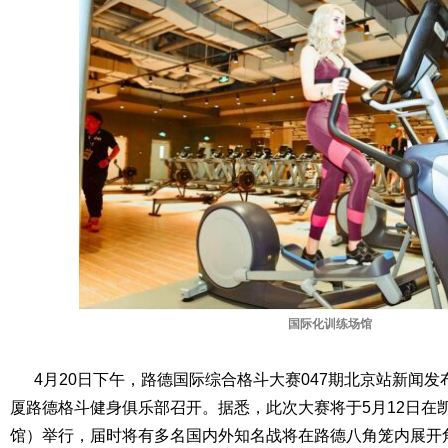
国际化训练场馆
4月20日下午，路德国际综合格斗大赛047期北京站新闻发
厦路德格斗健身俱乐部召开。据悉，此次大赛将于5月12日在
馆）举行，届时将有多名国内外知名战将在路德八角笼内展开