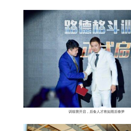
训练营开启，后备人才将如雨后春笋