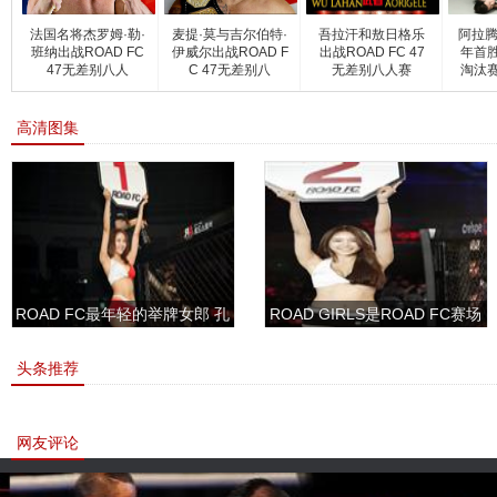
法国名将杰罗姆·勒·
麦提·莫与吉尔伯特·
吾拉汗和敖日格乐
阿拉腾
班纳出战ROAD FC
伊威尔出战ROAD F
出战ROAD FC 47
年首
47无差别八人
C 47无差别八
无差别八人赛
淘汰
高清图集
ROAD FC最年轻的举牌女郎 孔
ROAD GIRLS是ROAD FC赛场
敏书美腿性感眼神清纯
上的一道靓丽的风景
头条推荐
网友评论