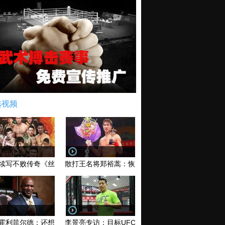
选视频
续写不败传奇《丝路英雄》太原站全场视频
散打王名将郑裕蒿：恢复训练 有望回归擂台
霍利菲尔德：还想再和泰森干一架！
李景亮专访：目标UFC金腰带 不做打酱油