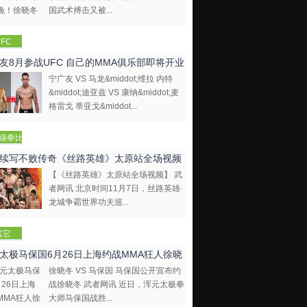
国武术搏击又被...
FC
友8月参战UFC 自己的MMA俱乐部即将开业
宁广友 VS 马龙&middot;维拉 内特
&middot;迪亚兹 VS 康纳&middot;麦
格雷戈 蒂亚戈&middot...
踢拳比
视频
续写不败传奇《丝路英雄》太原站全场视频
【《丝路英雄》太原站全场视频】 武
者网讯 北京时间11月7日，丝路英雄·
龙城争霸世界功夫巡...
其它
太极马保国6月26日上海约战MMA狂人徐晓
徐晓冬 VS 马保国 马保国公开宣布约
战徐晓冬 武者网讯 近日，浑元太极拳
大师马保国战胜...