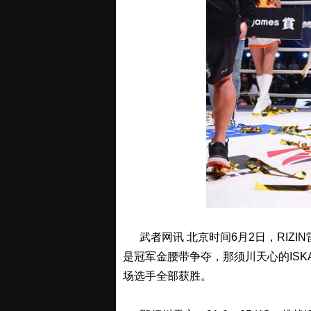
武者网讯 北京时间6月2日，RIZI
是冠军金腰带争夺，那须川天心的ISK
场选手全部获胜。