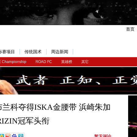
首页
标赛项目
传统国术
周边新闻
 Championship
ROAD FC
英雄榜
其它
兰科夺得ISKA金腰带 浜崎朱加
IZIN冠军头衔
暂无评论