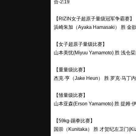
合-2:19
【RIZIN女子超原子量级冠军争霸赛】
浜崎朱加（Ayaka Hamasaki） 胜 金欲
【女子超原子量级比赛】
山本美忧(Miyuu Yamamoto) 胜 浅仓栞
【重量级比赛】
杰克·亨（Jake Heun） 胜 罗克·马丁内斯
【雏量级比赛】
山本亚森(Erson Yamamoto) 胜 提姆·伊
【59kg-踢拳比赛】
国崇（Kunitaka） 胜 才贺纪左卫门(Kiz