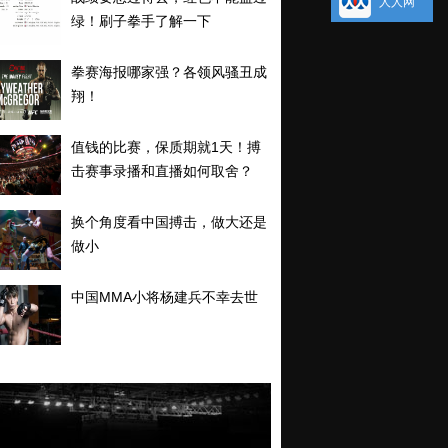
人人网
绿！刷子拳手了解一下
拳赛海报哪家强？各领风骚丑成
翔！
值钱的比赛，保质期就1天！搏
击赛事录播和直播如何取舍？
换个角度看中国搏击，做大还是
做小
中国MMA小将杨建兵不幸去世