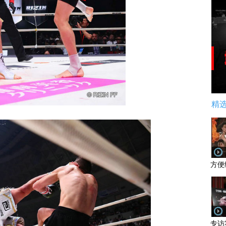
精
方便
专访