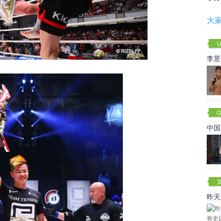
大
U
李景
赛
O
Cha
中国
昨天
咏春