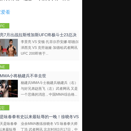
家爱看
FC
亮7月出战拉斯维加斯UFC终极斗士23总决
李景亮 VS 安顿·扎菲尔乔安娜·耶德尔
泽西克 VS 克劳迪娅·加德哈武者网讯
UFC 200即将于...
NE
mpions
MMA小将杨建兵不幸去世
hip
杨建兵MMA斗士杨建兵杨建兵（右）
与好兄弟赵燕飞（左）武者网讯 又是
一个悲痛的消息，中国MMA综合格...
其它
是咏春拳有史以来最耻辱的一晚！徐晓冬VS
业余MMA教练徐晓冬 VS 咏春拳大师
拳大师
丁浩 武者网讯 北京时间3月17日，中