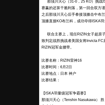
那须川天心（31-0，25 KO）挑战I
赛赢的还算干脆利落，第一回合双方
之后那须川天心后手拳接顶膝击中布
顶膝直接KO布兰科，成功夺得ISKA
联合主赛上，现任RIZIN女子超原子
致判定战胜挑战者美国女将Invicta 
RIZIN冠军金腰带。
比赛名称：RIZIN雷神16
比赛时间：6月2日
比赛地点：日本 神户
比赛结果：
【ISKA羽量级冠军争霸赛】
那须川天心（Tenshin Nasukawa） 胜