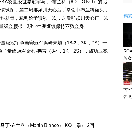
SKA羽量级世界冠军马丁·布兰科（8-3，3 KO）的比
谨慎试探，第二局那须川天心后手拳命中布兰科额头，
精
兰科肋骨，裁判给予读秒一次，之后那须川天心再一次
羽量级金腰带，职业生涯继续保持不败金身。
量级冠军争霸赛冠军浜崎朱加（18-2，3K，7S）一
RO
FC原子量级冠军金欲·弗雷（8-4，1K，2S），成功卫冕
牌女
感眼
“中
弹飞
 马丁·布兰科（Martin Blanco） KO（拳） 2回