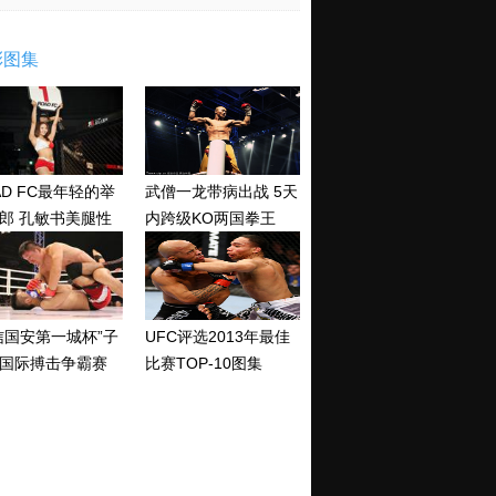
彩图集
AD FC最年轻的举
武僧一龙带病出战 5天
郎 孔敏书美腿性
内跨级KO两国拳王
神清纯
信国安第一城杯”子
UFC评选2013年最佳
国际搏击争霸赛
比赛TOP-10图集