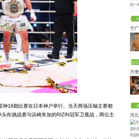
U
宁广
站立
赛
方便
N雷神16期比赛在日本神户举行。当天两场压轴主赛都
A头衔挑战赛与浜崎朱加的RIZIN冠军卫冕战，两位主
浑元
冬