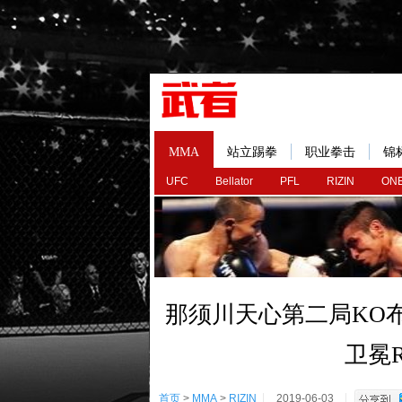
MMA
站立踢拳
职业拳击
锦
UFC
Bellator
PFL
RIZIN
ONE
那须川天心第二局KO布
卫冕R
首页
>
MMA
>
RIZIN
2019-06-03