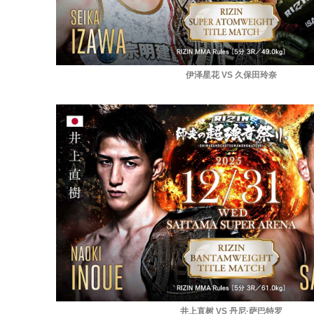
伊泽星花 VS 久保田玲奈
井上直树 VS 丹尼·萨巴特罗