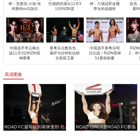
神：克莱伯·小池·埃
巴德因伤退出12月3
神：六场冠军金腰
告负
布斯特vs乌加尔
1日RIZIN雷
带头衔战领衔
冕R
中国选手李云峰出
黄粤乐点数告负，
中国选手黄粤乐明
RIZI
战11月3日RIZIN雷
索萨与沙伊杜拉耶
日出战！RIZIN雷神
2：伊
神赛事
夫双双卫冕
51赛前称重
高清图集
ROAD FC最年轻的举牌女郎 孔
ROAD GIRLS是ROAD FC赛场
敏书美腿性感眼神清纯
上的一道靓丽的风景