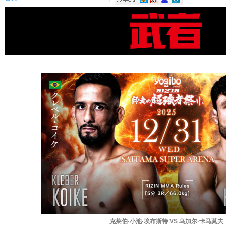
克莱伯·小池·埃布斯特 VS 乌加尔·卡马莫夫