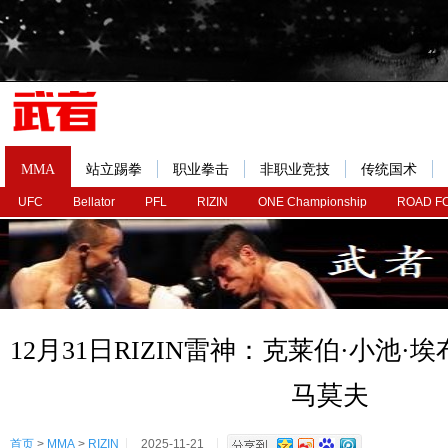
MMA
站立踢拳
职业拳击
非职业竞技
传统国术
UFC
Bellator
PFL
RIZIN
ONE Championship
ROAD F
12月31日RIZIN雷神：克莱伯·小池·
马莫夫
首页
>
MMA
>
RIZIN
2025-11-21