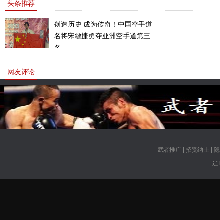
头条推荐
创造历史 成为传奇！中国空手道
名将宋敏捷勇夺亚洲空手道第三
名。
网友评论
武者推广
|
招贤纳士
|
隐
辽I