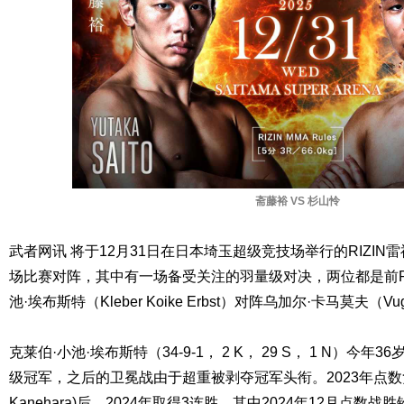
斋藤裕 VS 杉山怜
武者网讯 将于12月31日在日本埼玉超级竞技场举行的RIZI
场比赛对阵，其中有一场备受关注的羽量级对决，两位都是前RI
池·埃布斯特（Kleber Koike Erbst）对阵乌加尔·卡马莫夫（Vug
克莱伯·小池·埃布斯特（34-9-1， 2 K， 29 S， 1 N）今年3
级冠军，之后的卫冕战由于超重被剥夺冠军头衔。2023年点数负于
Kanehara)后，2024年取得3连胜，其中2024年12月点数战胜铃木千