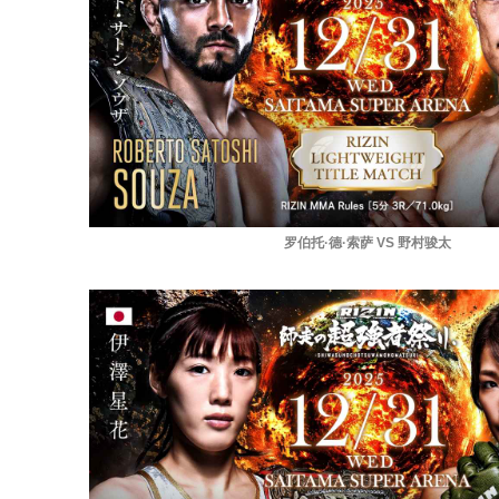
罗伯托·德·索萨 VS 野村骏太