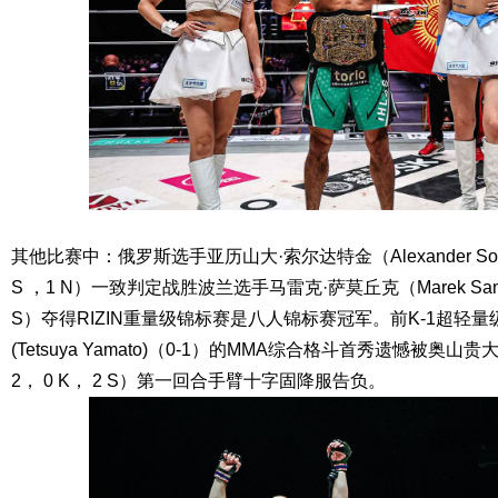
其他比赛中：俄罗斯选手亚历山大·索尔达特金（Alexander Soldat
S ，1 N）一致判定战胜波兰选手马雷克·萨莫丘克（Marek Samoc
S）夺得RIZIN重量级锦标赛是八人锦标赛冠军。前K-1超轻量级
(Tetsuya Yamato)（0-1）的MMA综合格斗首秀遗憾被奥山贵大（T
2， 0 K， 2 S）第一回合手臂十字固降服告负。