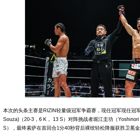
本次的头条主赛是RIZIN轻量级冠军争霸赛，现任冠军现任冠军罗伯托
Souza)（20-3，6 K， 13 S）对阵挑战者堀江圭功（Yoshinori H
S），最终索萨在首回合1分40秒背后裸绞轻松降服获胜卫冕