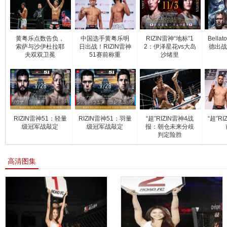
黄粤乐点数告负，
中国选手黄粤乐明
RIZIN雷神“地标”1
Bella
索萨与沙伊杜拉耶
日出战！RIZIN雷神
2：伊泽星花vs大岛
德出战
夫双双卫冕
51赛前称重
沙绪里
RIZIN雷神51：轻量
RIZIN雷神51：羽量
“超”RIZIN雷神4战
“超”R
级冠军战敲定
级冠军战敲定
报：朝仓未来分歧
判定险胜
高清图集