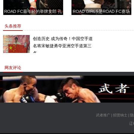
ROAD FC最年轻的举牌女郎 孔
ROAD GIRLS是ROAD FC赛场
敏书美腿性感眼神清纯
上的一道靓丽的风景
头条推荐
创造历史 成为传奇！中国空手道
名将宋敏捷勇夺亚洲空手道第三
名。
网友评论
武者推广
|
招贤纳士
|
隐
辽I