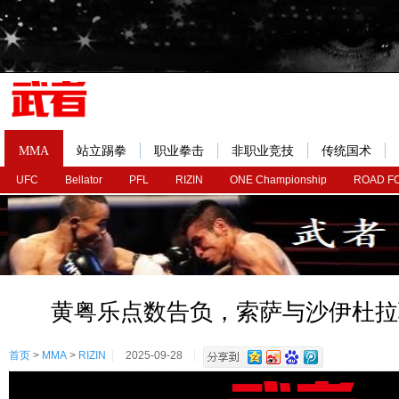
MMA
站立踢拳
职业拳击
非职业竞技
传统国术
UFC
Bellator
PFL
RIZIN
ONE Championship
ROAD F
黄粤乐点数告负，索萨与沙伊杜拉
首页
>
MMA
>
RIZIN
2025-09-28