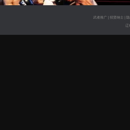
武者推广
|
招贤纳士
|
隐
辽I