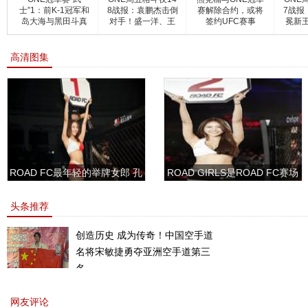
士”1：前K-1冠军和
8战报：袁鹏杰击倒
赛解除合约，或将
7战报
岛大海与黑田斗真
对手！盛一洋、王
签约UFC赛事
冕新
参
子晴
高清图集
ROAD FC最年轻的举牌女郎 孔
ROAD GIRLS是ROAD FC赛场
敏书美腿性感眼神清纯
上的一道靓丽的风景
头条推荐
创造历史 成为传奇！中国空手道
名将宋敏捷勇夺亚洲空手道第三
名。
网友评论