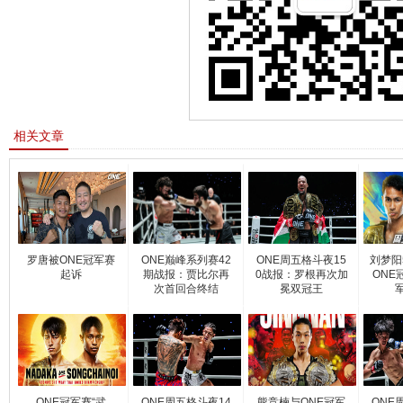
相关文章
罗唐被ONE冠军赛
ONE巅峰系列赛42
ONE周五格斗夜15
刘梦阳
起诉
期战报：贾比尔再
0战报：罗根再次加
ONE
次首回合终结
冕双冠王
ONE冠军赛“武
ONE周五格斗夜14
熊竞楠与ONE冠军
ONE