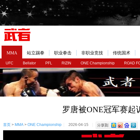
MMA
站立踢拳
职业拳击
非职业竞技
传统国术
UFC
Bellator
PFL
RIZIN
ONE Championship
ROAD F
罗唐被ONE冠军赛起
首页
>
MMA
>
ONE Championship
2026-04-15