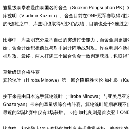
雏量级泰拳赛是由泰国名将舍金（Suakim Pongsuphan P
库兹明（Vladimir Kuzmin）。舍金目前在ONE冠军赛取
的6连胜之中。库兹明也取得5胜3负战绩，目前也处于2连胜之
比赛中，库兹明充分发挥自己的突进打击能力，而舍金则更加
始，舍金开始积极前压与对手展开阵地战对攻。库兹明则不断
桩对攻。最终，两人打满三个回合舍金一致判定获胜，也取得
草量级综合格斗赛
箕轮洸叶（Hiroba Minowa）第一回合降服胜卡伦·加扎良（Karen
接下来是由日本选手箕轮洸叶（Hiroba Minowa）与亚美尼亚选
Ghazaryan）带来的草量级综合格斗赛。箕轮洸叶近期表现
最近的5场比赛中仅有1场获胜。卡伦·加扎良则是首次登上ON
比赛中，初次登上ONE赛场的加扎良表现非常积极，他连续