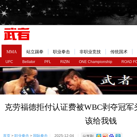
MMA
站立踢拳
职业拳击
非职业竞技
传统国术
UFC
Bellator
PFL
RIZIN
ONE Championship
ROAD F
克劳福德拒付认证费被WBC剥夺冠军
该给我钱
首页
>
职业拳击
>
国际拳击
2025-12-04