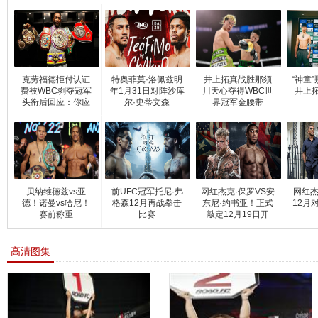
克劳福德拒付认证
特奥菲莫·洛佩兹明
井上拓真战胜那须
“神童
费被WBC剥夺冠军
年1月31日对阵沙库
川天心夺得WBC世
井上
头衔后回应：你应
尔·史蒂文森
界冠军金腰带
该
贝纳维德兹vs亚
前UFC冠军托尼·弗
网红杰克·保罗VS安
网红杰
德！诺曼vs哈尼！
格森12月再战拳击
东尼·约书亚！正式
12月
赛前称重
比赛
敲定12月19日开
高清图集