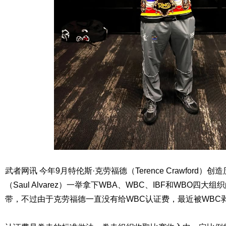
武者网讯 今年9月特伦斯·克劳福德（Terence Crawford）
（Saul Alvarez）一举拿下WBA、WBC、IBF和WBO四
带，不过由于克劳福德一直没有给WBC认证费，最近被WBC