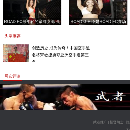
ROAD FC最年轻的举牌女郎 孔
ROAD GIRLS是ROAD FC赛场
敏书美腿性感眼神清纯
上的一道靓丽的风景
头条推荐
创造历史 成为传奇！中国空手道
名将宋敏捷勇夺亚洲空手道第三
名。
网友评论
武者推广
|
招贤纳士
|
隐