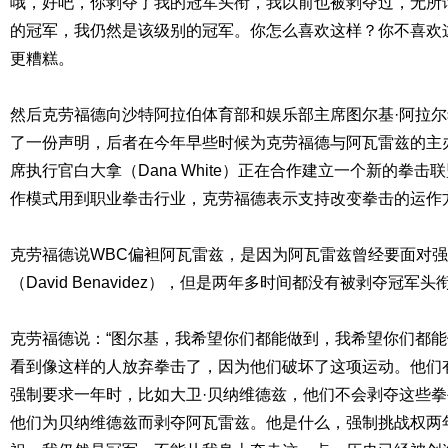
哦，好吧，你剥夺了我的冠军头衔，我以前也被剥夺过，无所
的冠军，我仍然是该级别的冠军。你怎么喜欢这样？你不喜欢
更糟糕。
然后克劳福德向沙特阿拉伯体育部和娱乐部主席图尔基·阿拉尔希赫（Tu
了一份声明，后者在今年早些时候为克劳福德与阿瓦雷兹的主
席执行官白大拿（Dana White）正在合作建立一个新的拳击
作模式用到职业拳击行业，克劳福德表示支持改变拳击的运作
克劳福德说WBC偏袒阿瓦雷兹，是因为阿瓦雷兹曾经要面对强
（David Benavidez），但是两年多时间都没有被剥夺冠军头
克劳福德说：“图尔基，我希望你们都能做到，我希望你们都
看到像这样的人放弃拳击了，因为他们破坏了这项运动。他们
强制要求一年时，比如大卫·贝纳维德兹，他们不会剥夺这些拳
他们为贝纳维德兹而剥夺阿瓦雷兹。他是什么，强制挑战权两