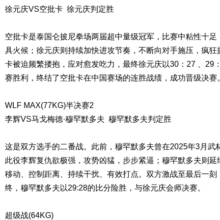
徐元庆VS空批卡 徐元庆判定胜
空批卡是泰国仑披尼拳场两届超中量级冠军，比赛中粘性十足
具火候；徐元庆则持续加快进攻节奏，不断向对手施压，疯狂
卡被迫频繁搂抱，应对愈发吃力，最终徐元庆以30：27 、29：2
赛胜利，终结了空批卡在中国赛场的连胜战绩，成功晋级决赛
WLF MAX(77KG)半决赛2
李辉VS马戈梅德·穆罕默多夫 穆罕默多夫判定胜
这是双方选手的二番战。此前，穆罕默多夫曾在2025年3月武
此役李辉复仇欲极强，攻势凶猛，步步紧逼；穆罕默多夫则延
移动、控制距离、持续干扰、有效打点。双方激战至最后一刻
终，穆罕默多夫以29:28的比分险胜，与徐元庆会师决赛。
超级战(64KG)