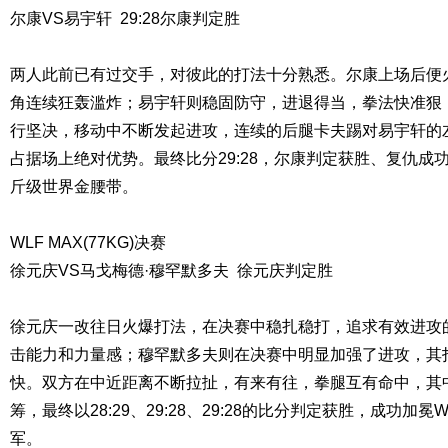
尔康VS易宇轩 29:28尔康判定胜
两人此前已有过交手，对彼此的打法十分熟悉。尔康上场后便
角连续狂轰滥炸；易宇轩则稳固防守，进退得当，拳法快准狠
行坚决，移动中不断发起进攻，连续的后腿卡夫踢对易宇轩的
占据场上绝对优势。最终比分29:28，尔康判定获胜、复仇成功，
斤级世界金腰带。
WLF MAX(77KG)决赛
徐元庆VS马戈梅德·穆罕默多夫 徐元庆判定胜
徐元庆一改往日火爆打法，在决赛中稳扎稳打，追求有效进攻
击能力和力量感；穆罕默多夫则在决赛中明显加强了进攻，其
快。双方在中近距离不断拉扯，有来有往，拳腿互有命中，其
筹，最终以28:29、29:28、29:28的比分判定获胜，成功加冕W
军。