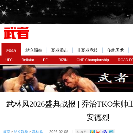
MMA
站立踢拳
职业拳击
非职业竞技
传统国术
UFC
Bellator
PFL
RIZIN
ONE Championship
ROAD F
武林风2026盛典战报 | 乔治TKO朱
安德烈
首页
>
站立踢拳
>
武林风
2026-02-08