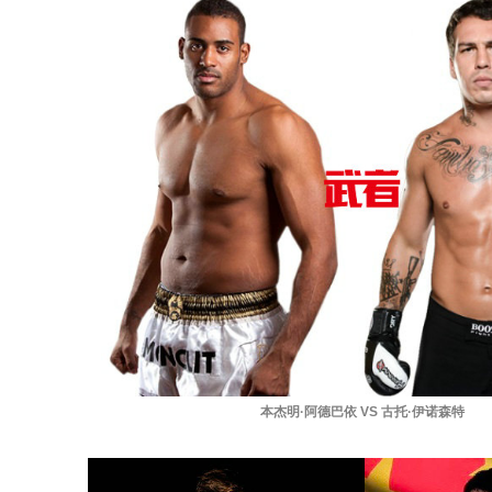
本杰明·阿德巴依 VS 古托·伊诺森特