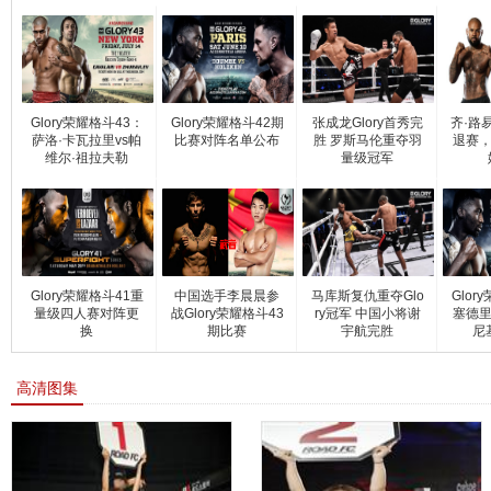
Glory荣耀格斗43：
Glory荣耀格斗42期
张成龙Glory首秀完
齐·路
萨洛·卡瓦拉里vs帕
比赛对阵名单公布
胜 罗斯马伦重夺羽
退赛，
维尔·祖拉夫勒
量级冠军
Glory荣耀格斗41重
中国选手李晨晨参
马库斯复仇重夺Glo
Glor
量级四人赛对阵更
战Glory荣耀格斗43
ry冠军 中国小将谢
塞德里
换
期比赛
宇航完胜
尼
高清图集