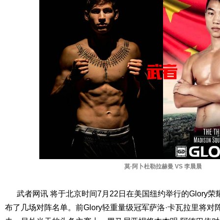
莫·阿卜杜勒拉赫曼 VS 李晨晨
武者网讯 将于北京时间7月22日在美国纽约举行的Glory荣
布了几场对阵名单。前Glory轻重量级冠军萨洛·卡瓦拉里将对