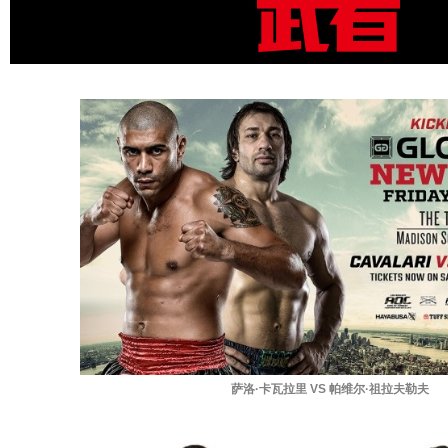
萨洛·卡瓦拉里 VS 帕维尔·祖拉夫勒夫