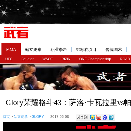
MMA
站立踢拳
职业拳击
锦标赛项目
传统国术
UFC
Bellator
WSOF
RIZIN
ONE Championship
ROAD
Glory荣耀格斗43：萨洛·卡瓦拉里v
首页
>
站立踢拳
>
GLORY
2017-06-08