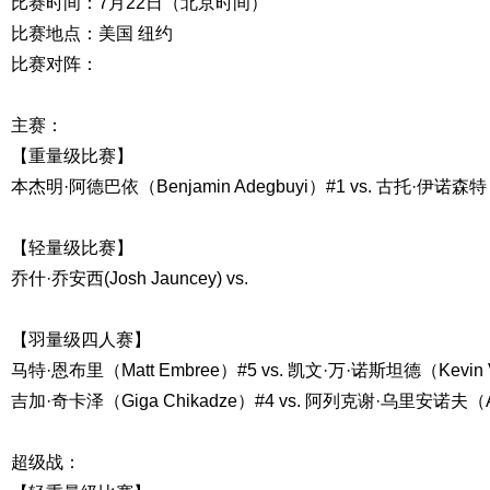
比赛时间：7月22日（北京时间）
比赛地点：美国 纽约
比赛对阵：
主赛：
【重量级比赛】
本杰明·阿德巴依（Benjamin Adegbuyi）#1 vs. 古托·伊诺森特（G
【轻量级比赛】
乔什·乔安西(Josh Jauncey) vs.
【羽量级四人赛】
马特·恩布里（Matt Embree）#5 vs. 凯文·万·诺斯坦德（Kevin V
吉加·奇卡泽（Giga Chikadze）#4 vs. 阿列克谢·乌里安诺夫（Alek
超级战：