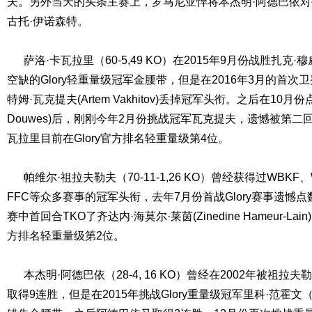
夫。另外当天的头条主赛上，罗马尼亚悍将本杰明·阿德巴依
古托·伊诺森特。
萨洛·卡瓦拉里（60-5,49 KO）在2015年9月份战胜扎克·穆威卡萨
空缺的Glory轻重量级冠军金腰带，但是在2016年3月的首
特姆·瓦克提夫(Artem Vakhitov)丢掉冠军头衔。之后在10月份
Douwes)后，刚刚今年2月份挑战冠军瓦克提夫，遗憾被第二
瓦拉里目前在Glory官方排名轻重量级第4位。
帕维尔·祖拉夫勒夫（70-11-1,26 KO）曾经获得过WBKF、
FFC等众多赛事的冠军头衔，去年7月份首战Glory赛事遗憾
赛中首回合TKO了齐达内·海莫尔·莱茵(Zinedine Hameur-La
方排名轻重量级第2位。
本杰明·阿德巴依（28-4, 16 KO）曾经在2002年被祖拉
取得9连胜，但是在2015年挑战Glory重量级冠军里科·范霍文（Ri