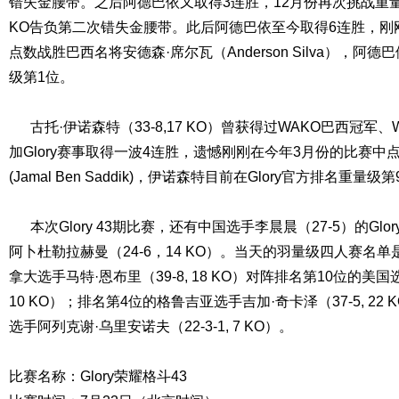
错失金腰带。之后阿德巴依又取得3连胜，12月份再次挑战重
KO告负第二次错失金腰带。此后阿德巴依至今取得6连胜，刚
点数战胜巴西名将安德森·席尔瓦（Anderson Silva），阿德
级第1位。
古托·伊诺森特（33-8,17 KO）曾获得过WAKO巴西冠军
加Glory赛事取得一波4连胜，遗憾刚刚在今年3月份的比赛中
(Jamal Ben Saddik)，伊诺森特目前在Glory官方排名重量级
本次Glory 43期比赛，还有中国选手李晨晨（27-5）的Gl
阿卜杜勒拉赫曼（24-6，14 KO）。当天的羽量级四人赛名单是
拿大选手马特·恩布里（39-8, 18 KO）对阵排名第10位的美国选
10 KO）；排名第4位的格鲁吉亚选手吉加·奇卡泽（37-5, 2
选手阿列克谢·乌里安诺夫（22-3-1, 7 KO）。
比赛名称：Glory荣耀格斗43