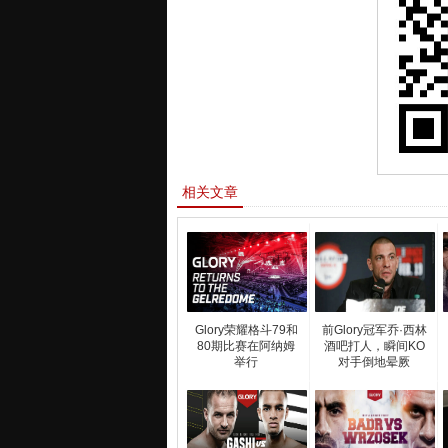
相关文章
Glory荣耀格斗79和
前Glory冠军乔·西林
80期比赛在阿纳姆
酒吧打人，瞬间KO
举行
对手倒地晕厥