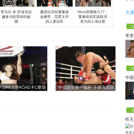
贾马尔·本·萨迪克涉
佩雷拉夺轻重量级
Glory荣耀格斗77：
大
嫌参与犯罪组织被
金腰带，范霍文夺
重量级冠军战取消
捕
四人赛冠军
变为四人淘汰赛
U
李景
赛
O
Cha
中国
 GIRLS是ROAD FC赛场
“中信国安第一城杯”子弹飞国际
上的一道靓丽的风景
搏击争霸赛
昨天
咏春