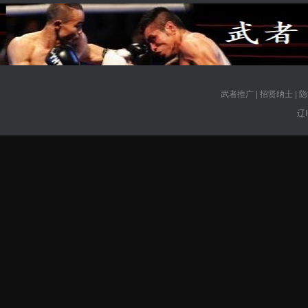
武者推广
|
招贤纳士
|
隐
辽I