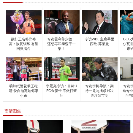
散打王名将郑裕
专访霍利菲尔德：
专访WBC主席墨里
GGG
蒿：恢复训练 有望
还想再和泰森干一
西欧·苏莱曼
尔瓦雷
回归擂台
架！
谁
萌妹纸警花拳王程
李景亮专访：目标U
专访李柯导演：期
专访
靖 爱自拍宛如邻家
FC金腰带 不做打酱
待一龙与播求对决
造专业
小妹
油
关注邹市明
斗电
高清图集