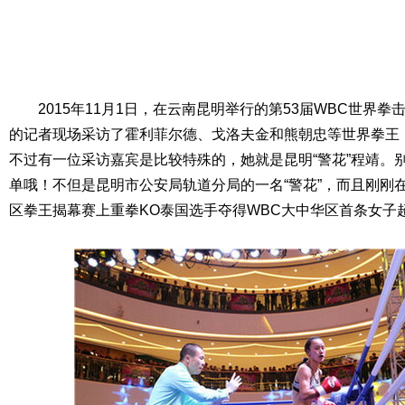
2015年11月1日，在云南昆明举行的第53届WBC世界
的记者现场采访了霍利菲尔德、戈洛夫金和熊朝忠等世界拳王
不过有一位采访嘉宾是比较特殊的，她就是昆明“警花”程靖。
单哦！不但是昆明市公安局轨道分局的一名“警花”，而且刚刚在
区拳王揭幕赛上重拳KO泰国选手夺得WBC大中华区首条女子