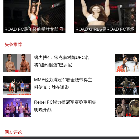
ROAD FC最年轻的举牌女郎 孔
ROAD GIRLS是ROAD FC赛场
敏书美腿性感眼神清纯
上的一道靓丽的风景
头条推荐
锐力搏4：宋克南对阵UFC名
将“纽约混蛋”巴罗尼
MMA锐力搏冠军赛金腰带得主
科伊克：胜在谦逊
Rebel FC锐力搏冠军赛称重图集
明晚开战
网友评论