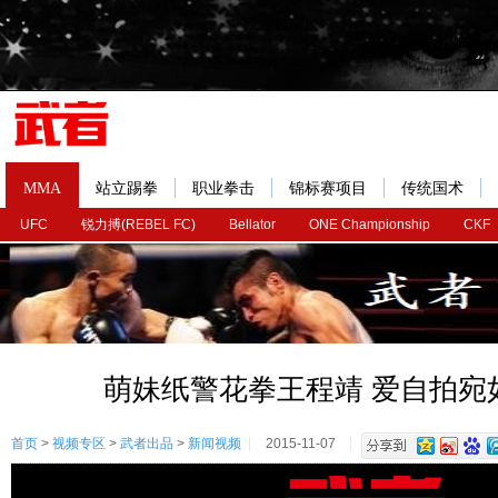
MMA
站立踢拳
职业拳击
锦标赛项目
传统国术
UFC
锐力搏(REBEL FC)
Bellator
ONE Championship
CKF
萌妹纸警花拳王程靖 爱自拍宛
首页
>
视频专区
>
武者出品
>
新闻视频
2015-11-07