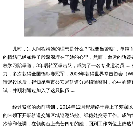
儿时，别人问程靖她的理想是什么？“我要当警察”，单纯
的情结已经如种子般深深埋在了她的心里，然而，命运的轨迹
校学习跆拳道，3年后转至拳击队，成为了一名专业运动员....
力，多次获得全国锦标赛冠军，2008年获得世界拳击协会（WB
请退役以后，得知昆明市公安局轨道分局招辅警时，心中的警
试，并顺利通过加入了这只队伍......
经过紧张的岗前培训，2014年12月程靖终于穿上了梦寐
的带领下开展轨道交通区域巡逻防控、维稳处突等工作。成为
冷静和低调，在领奖台上光芒四射的她，回到工作岗位上依然