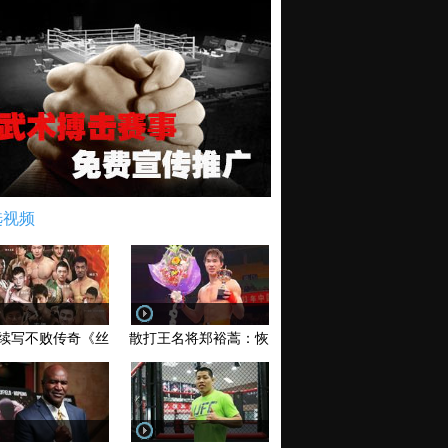
选视频
续写不败传奇《丝路英雄》太原站全场视频
散打王名将郑裕蒿：恢复训练 有望回归擂台