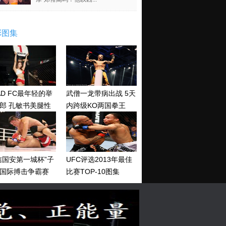
彩图集
AD FC最年轻的举
武僧一龙带病出战 5天
郎 孔敏书美腿性
内跨级KO两国拳王
神清纯
信国安第一城杯”子
UFC评选2013年最佳
国际搏击争霸赛
比赛TOP-10图集