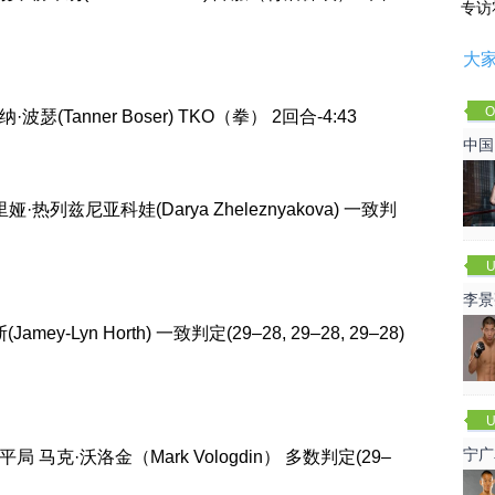
专访
大
O
纳·波瑟(Tanner Boser) TKO（拳） 2回合-4:43
Cha
中国
达里娅·热列兹尼亚科娃(Darya Zheleznyakova) 一致判
U
李景
赛
Jamey-Lyn Horth) 一致判定(29–28, 29–28, 29–28)
U
宁广
平局 马克·沃洛金（Mark Vologdin） 多数判定(29–