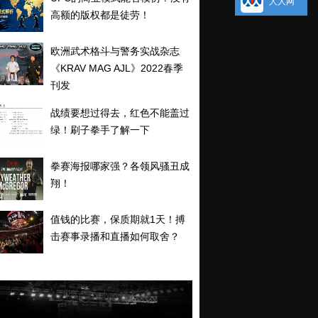
人人网
高额的版权都是徒劳！
欧洲武术格斗与警务实战杂志
《KRAV MAG AJL》2022春季
刊发
战绩要想过得去，红色不能盖过
绿！刷子拳手了解一下
拳赛海报哪家强？各领风骚丑成
翔！
值钱的比赛，保质期就1天！搏
击赛事录播和直播如何取舍？