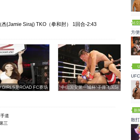
站立
杰(Jamie Siraj) TKO（拳和肘） 1回合-2:43
赛
方便
U
UF
诺
 GIRLS是ROAD FC赛场
“中信国安第一城杯”子弹飞国际
上的一道靓丽的风景
搏击争霸赛
新
空手道
散打
第三