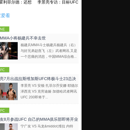
霍利菲尔德：还想再和泰森干一架！
李景亮专访：目标UFC金腰带 不做打酱油
家爱看
NE
mpions
MMA小将杨建兵不幸去世
hip
杨建兵MMA斗士杨建兵杨建兵（右）
与好兄弟赵燕飞（左）武者网讯 又是
一个悲痛的消息，中国MMA综合格...
FC
亮7月出战拉斯维加斯UFC终极斗士23总决
李景亮 VS 安顿·扎菲尔乔安娜·耶德尔
泽西克 VS 克劳迪娅·加德哈武者网讯
UFC 200即将于...
FC
友8月参战UFC 自己的MMA俱乐部即将开业
宁广友 VS 马龙&middot;维拉 内特