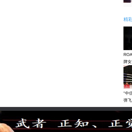
精
RO
牌女
感眼
“中
弹飞