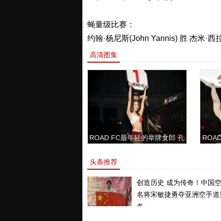
蝇量级比赛：
约翰·杨尼斯(John Yannis) 胜 杰米·西拉
高清图集
ROAD FC最年轻的举牌女郎 孔
ROAD
敏书美腿性感眼神清纯
头条推荐
创造历史 成为传奇！中国
名将宋敏捷勇夺亚洲空手道
名。