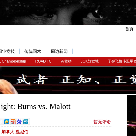
首页
职业竞技
传统国术
周边新闻
 Championship
ROAD FC
英雄榜
JCK战觉城
子弹飞格斗冠军
ght: Burns vs. Malott
暂无评论
加拿大 温尼伯