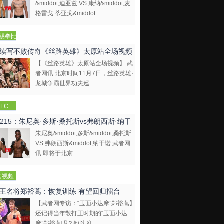
&middot;迪亚兹 VS 康纳&middot;麦
格雷戈 蒂亚戈&middot...
踢拳比
视频
续写不败传奇《丝路英雄》太原站全场视频
【《丝路英雄》太原站全场视频】 武
者网讯 北京时间11月7日，丝路英雄·
龙城争霸世界功夫巡...
FC
C215：朱尼奥·多斯·桑托斯vs弗朗西斯·纳干
朱尼奥&middot;多斯&middot;桑托斯
VS 弗朗西斯&middot;纳干诺 武者网
讯 即将于北京...
闻视频
王名将郑裕蒿：恢复训练 有望回归擂台
【武者网专访：“玉面小达摩”郑裕蒿】
还记得当年散打王时期的“玉面小达
摩”郑裕蒿吗？他以凶...