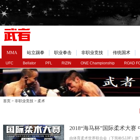
MMA
站立踢拳
职业拳击
非职业竞技
传统国术
UFC
Bellator
PFL
RIZIN
ONE Championship
ROAD F
首页
>
非职业竞技
>
柔术
2018“海马杯”国际柔术大赛
由体育柔术世界联合会（下简称SJJIF）