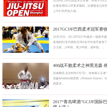
2018GCJJF巴西柔术公开赛，即将于3
比赛采用GCJJF柔术规则，比赛报名已经开
上午8:30开始入场...
2017GCJJF巴西柔术冠军
10月15日，GCJJF2017年最后一场
各地的61支代表队共362名中外选手参
少儿组，少年组，青少年组，成年组、...
400战不败柔术之神黑克森
武者网讯 北京时间7月7日，传奇格斗王者“
克森&middot;格雷西（Rickson Gra
得柔术...
2017“青岛啤酒”GCJJF