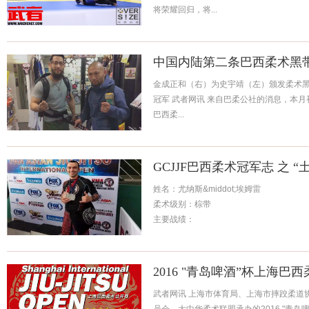
将荣耀回归，将...
中国内陆第二条巴西柔术黑
金成正和（右）为史宇靖（左）颁发柔术
冠军 武者网讯 来自巴柔公社的消息，本月
巴西柔...
GCJJF巴西柔术冠军志 之 “土
姓名：尤纳斯&middot;埃姆雷
柔术级别：棕带
主要战绩：
2012年中国公开赛82KG金牌，无差级别
2013年中国公开赛82KG银牌，无差级铜
2013年ADCC中国82KG金牌，无差级银牌
2016 "青岛啤酒”杯上海
2014年菲...
武者网讯 上海市体育局、上海市摔跤柔道