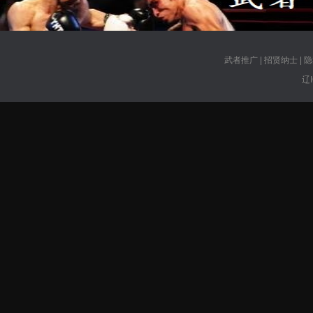
武者推广
|
招贤纳士
|
隐
辽I