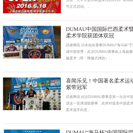
员会、大中华柔术联盟承办的2016 "青
节正式启动。...
DUMAU中国国际巴西柔术
柔术学院获团体双冠
武者网讯 日本知名赛事DUMAU“海马杯”于
成中国首秀，此次DUMAU赛事由上海超
服柔术（即：降服式摔跤）...
喜闻乐见！中国著名柔术运动
紫带冠军
武者网讯 此次DUMAU赛事是第一次在
进这一亚洲顶级赛事，此举对提高中国柔
柔术选手向亚...
DUMAU“海马杯”中国国