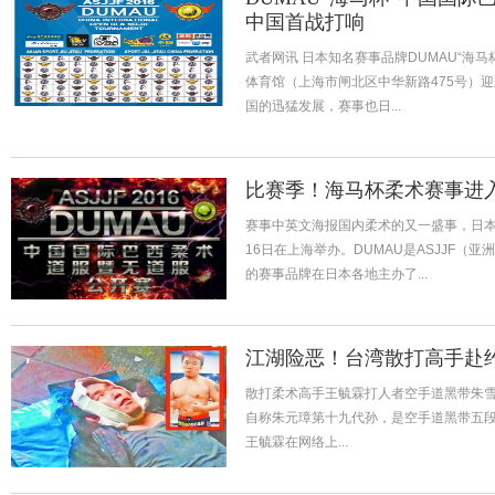
中国首战打响
武者网讯 日本知名赛事品牌DUMAU“海马杯
体育馆（上海市闸北区中华新路475号）
国的迅猛发展，赛事也日...
比赛季！海马杯柔术赛事进
赛事中英文海报国内柔术的又一盛事，日本
16日在上海举办。DUMAU是ASJJF（
的赛事品牌在日本各地主办了...
江湖险恶！台湾散打高手赴
散打柔术高手王毓霖打人者空手道黑带朱雪
自称朱元璋第十九代孙，是空手道黑带五段
王毓霖在网络上...