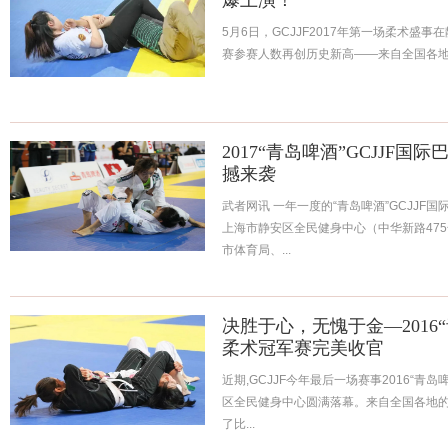
爆上演！
5月6日，GCJJF2017年第一场柔术盛
赛参赛人数再创历史新高——来自全国各地的5
2017“青岛啤酒”GCJJF国
撼来袭
武者网讯 一年一度的“青岛啤酒”GCJJF国
上海市静安区全民健身中心（中华新路47
市体育局、...
决胜于心，无愧于金—2016“
柔术冠军赛完美收官
近期,GCJJF今年最后一场赛事2016“青
区全民健身中心圆满落幕。来自全国各地的
了比...