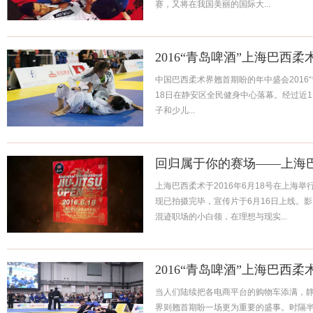
赛，又将在我国美丽的国际大...
2016“青岛啤酒”上海巴西
中国巴西柔术界翘首期盼的年中盛会2016“
18日在静安区全民健身中心落幕。经过近
子和少儿...
回归属于你的赛场——上海
上海巴西柔术于2016年6月18号在上海
现已拍摄完毕，宣传片于6月16日上线。
混迹职场的小白领，在理想与现实...
2016“青岛啤酒”上海巴西
当人们陆续把各电商平台的购物车添满，静
界则翘首期盼一场更为重要的盛事。时隔半