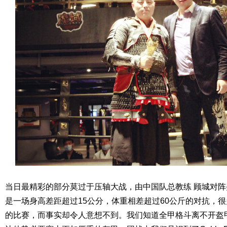
当日最精彩的部分莫过于压轴大战，由中国队总教练
顾城对阵
是一场身高差距超过
15
公分，体重相差超过
60
公斤的对抗，很
的比赛，而事实却令人意想不到。我们知道全甲格斗离不开盔