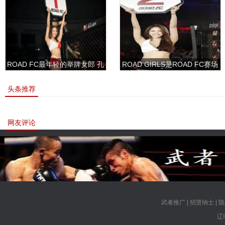
ROAD FC最年轻的举牌女郎 孔
ROAD GIRLS是ROAD FC赛场
敏书美腿性感眼神清纯
上的一道靓丽的风景
头条推荐
网友评论
武者推广
|
招贤纳士
|
隐
辽I