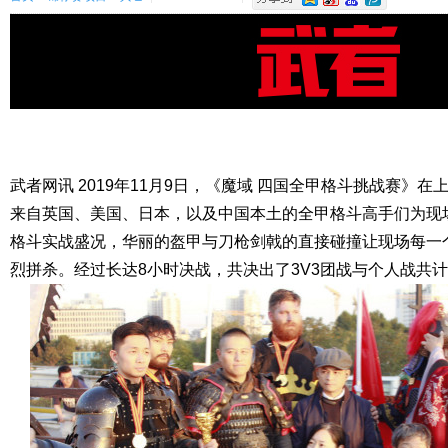
武者网讯
2019
年
11
月
9
日，《魔域
四国全甲格斗挑战赛》在
来自英国、美国、日本，以及中国本土的全甲格斗高手们为现
格斗实战盛况，华丽的盔甲与刀枪剑戟的直接碰撞让现场每一
烈拼杀。经过长达
8
小时决战，共决出了
3V3
团战与个人战共计