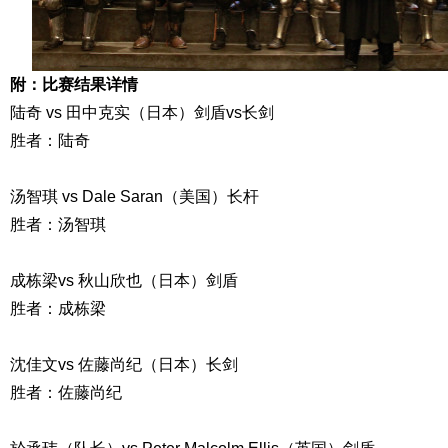
附：比赛结果详情
陆奇
vs
田中克实（日本）剑盾
vs
长剑
胜者：陆奇
汤智琪
vs Dale Saran
（美国）长杆
胜者：汤智琪
成栋梁
vs
秋山欣也（日本）剑盾
胜者：成栋梁
沈佳文
vs
佐藤尚纪（日本）长剑
胜者：佐藤尚纪