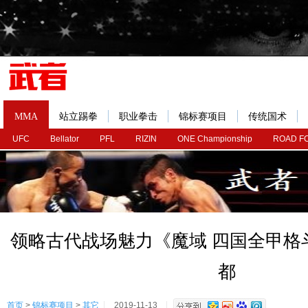
MMA
站立踢拳
职业拳击
锦标赛项目
传统国术
UFC
Bellator
PFL
RIZIN
ONE Championship
ROAD F
领略古代战场魅力《魔域 四国全甲格
都
首页
>
锦标赛项目
>
其它
2019-11-13