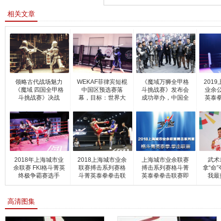
相关文章
领略古代战场魅力
WEKAF菲律宾短棍
《魔域万狮全甲格
201
《魔域 四国全甲格
中国区预选赛落
斗挑战赛》发布会
业余
斗挑战赛》决战
幕，目标：世界大
成功举办，中国全
英泰
赛
甲
2018年上海城市业
2018上海城市业余
上海城市业余联赛
武术
余联赛 FKI格斗菁英
联赛搏击系列赛格
搏击系列赛格斗菁
拿“命
终极争霸赛选手
斗菁英泰拳拳击联
英泰拳拳击联赛即
我最
高清图集