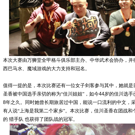
本次大赛由万狮堂全甲格斗俱乐部主办、中华武术会协办，并
西巴马水、魔域游戏的大力支持和冠名。
值得一提的是，本次比赛还有一位女子剑客参与其中，她就是
圣香被中国选手亲切的称为“佳川姐姐”，如今
44
岁的佳川选手
8
年之久。同时她曾长期旅居过中国，能说一口流利的中文，
有人说“上海是我第二个家乡”。本次比赛，佳川圣香在团战和
的
猎手队
也获得了团队战的冠军。