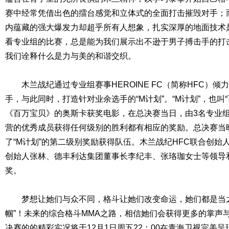
赛中经常凭借出色的擂台感觉和立体式的全面打击摧毁对手；
内蕴藏的强大爆发力却超乎所有人想象，扎实深厚的地面技术
看专业组的比赛，总是能为我们展示出不逊于男子搏击手的打
我们诠释什么是力与美的和谐交织。
木兰战纪通过专业组赛事HEROINE FC（简称HFC）倾
手，与此同时，打造针对业余选手的“M计划”。“M计划”，也叫
《百万宝贝》的奥斯卡获奖电影，在总决赛当日，由3名专业
营的优秀成员获得任何级别的胜利都有相应的奖励。总决赛当
了“M计划”的第二级别奖励获得队伍。木兰战纪HFC联合创始
创始人张林、德丰利达集团董事长李纪丰、张珞珈女士等领导
奖。
梦想让她们与众不同，格斗让她们改变命运，她们都是当之无
帼”！未来的综合格斗MMA之路，相信她们会获得更多的掌声
决赛的的精彩实况将于12月1日周五22：00在青海卫视完美