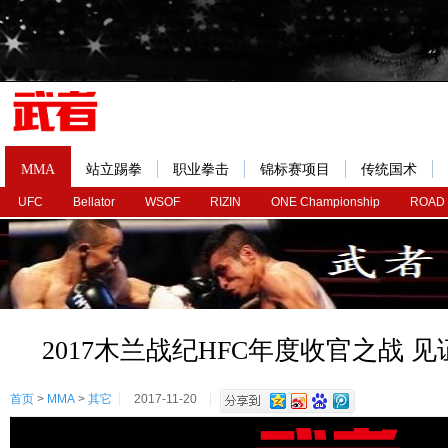
MMA
站立踢拳
职业拳击
锦标赛项目
传统国术
UFC
Bellator
WSOF
RIZIN
ONE Championship
ROAD
2017木兰战纪HFC年度收官之战 
首页
>
MMA
>
其它
2017-11-20