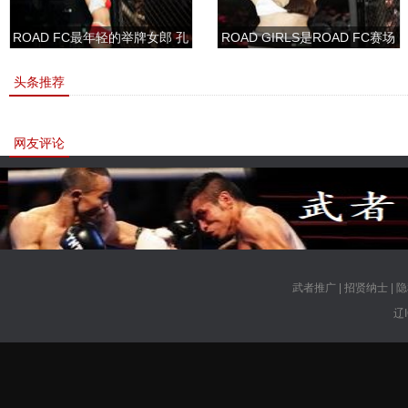
ROAD FC最年轻的举牌女郎 孔
ROAD GIRLS是ROAD FC赛场
敏书美腿性感眼神清纯
上的一道靓丽的风景
头条推荐
网友评论
武者推广
|
招贤纳士
|
隐
辽I