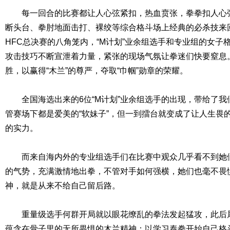
每一回合的比赛都让人心弦紧扣，热血贲张，拳拳扣人心弦
断头台、拳肘地面击打、裸绞等综合格斗场上经典的必杀技来
HFC总决赛的八角笼内，“M计划”业余组选手和专业组的女子
攻击技巧不断宣泄着力量，紧张的现场气氛让拳迷们快要窒息
胜，以赢得“木兰”的尊严，夺取“巾帼”勋章的荣耀。
全国海选出来的6位“M计划”业余组选手的出现，带给了我
管赛场下都是爱美的“软妹子”，但一到擂台就变成了让人生畏的
的实力。
而来自海内外的专业组选手们在比赛中观众几乎看不到她们
的气势，充满激情地出拳，不管对手如何强横，她们也毫不畏
神，就是从来不给自己留后路。
重量级选手何群开局就以眼花缭乱的拳法发起猛攻，此后犀
蕴含在骨子里的无所畏惧的木兰精神；以学习泰拳开始自己格