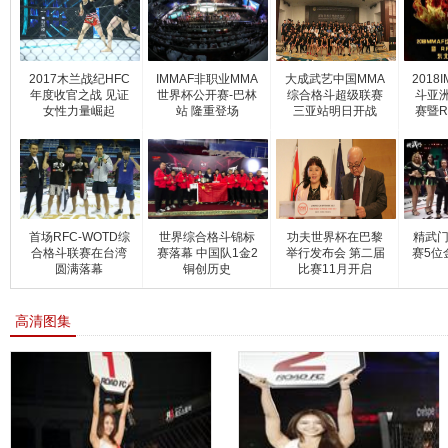
2017木兰战纪HFC
IMMAF非职业MMA
大成武艺中国MMA
2018
年度收官之战 见证
世界杯公开赛-巴林
综合格斗超级联赛
斗亚
女性力量崛起
站 隆重登场
三亚站明日开战
赛暨R
首场RFC-WOTD综
世界综合格斗锦标
功夫世界杯在巴黎
精武门
合格斗联赛在台湾
赛落幕 中国队1金2
举行发布会 第二届
赛5位
圆满落幕
铜创历史
比赛11月开启
高清图集