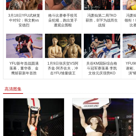
3月18日YFU武林笼
格斗比赛拳手咬耳
冯萧灿第二局TKO
冯萧
中对92：韩文豹vs
朵犯规，跑出笼子
获胜，BTF为战而生
领衔！
安德烈
遭观众围殴
战报
比
YFU新年首战圆满
1月9日张庆贺VS阿
关谷KM国际综合格
YFU
落幕，董华香、金
齐兹·阿齐佐夫，冲
斗冠军赛落幕 李凯
谢彬
鹰斩获新年首胜
击YFU雏量级王
文徐元庆强势KO
演“
座！
高清图集