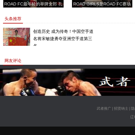
ROAD FC最年轻的举牌女郎 孔
ROAD GIRLS是ROAD FC赛场
敏书美腿性感眼神清纯
上的一道靓丽的风景
头条推荐
创造历史 成为传奇！中国空手道
名将宋敏捷勇夺亚洲空手道第三
名。
网友评论
武者推广
|
招贤纳士
|
隐
辽I