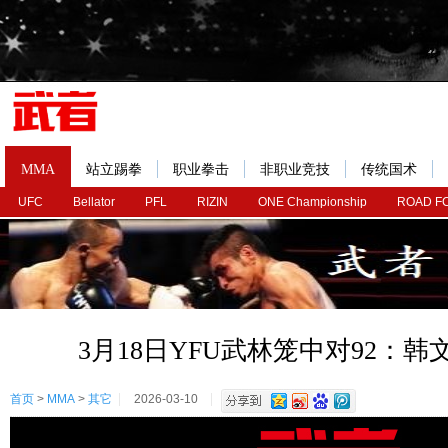
MMA
站立踢拳
职业拳击
非职业竞技
传统国术
UFC
Bellator
PFL
RIZIN
ONE Championship
ROAD F
3月18日YFU武林笼中对92：韩
首页
>
MMA
>
其它
2026-03-10