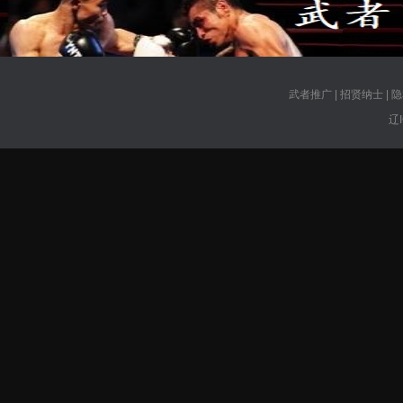
武者推广
|
招贤纳士
|
隐
辽I