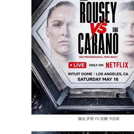
隆达·罗西 VS 吉娜·卡拉诺