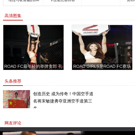
F比
高清图集
ROAD FC最年轻的举牌女郎 孔
ROAD GIRLS是ROAD FC赛场
敏书美腿性感眼神清纯
上的一道靓丽的风景
头条推荐
创造历史 成为传奇！中国空手道
名将宋敏捷勇夺亚洲空手道第三
名。
网友评论