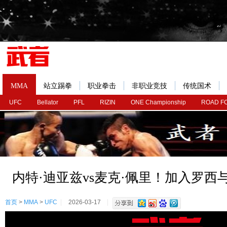
MMA
站立踢拳
职业拳击
非职业竞技
传统国术
UFC
Bellator
PFL
RIZIN
ONE Championship
ROAD F
内特·迪亚兹vs麦克·佩里！加入罗西
首页
>
MMA
>
UFC
2026-03-17