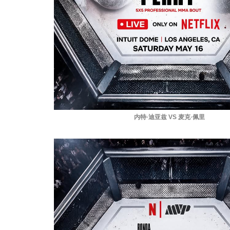
内特·迪亚兹 VS 麦克·佩里