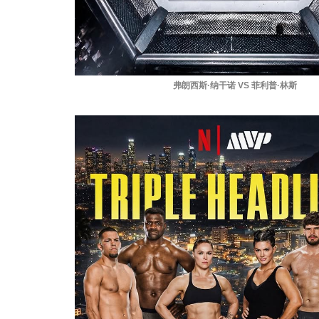
弗朗西斯·纳干诺 VS 菲利普·林斯