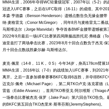
MMA生涯，2006年夺得WC轻量级冠军，2007年以（5-2）
冠进入UFC赛事，之后在UFC取得（16-11）的成绩。其中20
本森·亨德森（Benson Henderson）遗憾点数告负无缘金腰
纳·麦格雷戈（Conor McGregor），同年8月与麦格雷戈二番
马斯维达尔（Jorge Masvidal）争夺首条BMF金腰带遗憾
2022年9月最后一场UFC比赛第四局降服战胜托尼·弗格森（Tony
迪亚兹打了两场拳击比赛，2023年8月十回合点数负于杰克·保罗（Ja
月十回合点数战胜豪尔赫·马斯维达尔。
麦克·佩里（14-8， 11 K， 0 S）今年34岁，身高178cm臂展
MMA生涯，2016年以（7-0）的战绩加入UFC赛事，到2021
离开。之后一直参加裸拳赛事BKFC取得6连胜，并夺得BKF
迈克尔·佩奇（Michael Page），第二局TKO卢克·洛克霍德（Lu
雷兹（Eddie Alvarez），首局TKO蒂亚戈·阿尔维斯（Thiago 
一场拳击比赛被杰克·保罗（Jake Paul）第六回合TKO告负。
的BKFC第五回合TKO杰里米·斯蒂芬斯(JeremyStephens)。