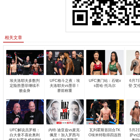
相关文章
埃夫洛耶夫多数判
UFC格斗之夜：埃
UFC澳门站：石铭v
6月7
定险胜墨菲继续不
夫洛耶夫vs墨菲！
s普哈·托马尔
登·艾
败金身
赛前称重
UFC解说员罗根：
内特·迪亚兹vs麦克·
瓦列霍斯首回合TK
5月2
白大拿不喜欢奥利
佩里！加入罗西与
O埃米特取得四连胜
萨vs
维拉与霍洛威的BM
卡拉诺比赛阵容
奥特