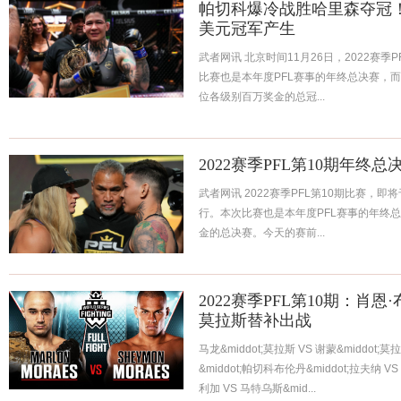
帕切科爆冷战胜哈里森夺冠！
美元冠军产生
武者网讯 北京时间11月26日，2022赛季
比赛也是本年度PFL赛事的年终总决赛，而
位各级别百万奖金的总冠...
2022赛季PFL第10期年终
武者网讯 2022赛季PFL第10期比赛，即
行。本次比赛也是本年度PFL赛事的年终
金的总决赛。今天的赛前...
2022赛季PFL第10期：肖
莫拉斯替补出战
马龙&middot;莫拉斯 VS 谢蒙&middot;莫
&middot;帕切科布伦丹&middot;拉夫纳 VS
利加 VS 马特乌斯&mid...