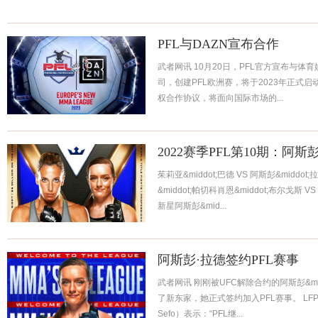
PFL与DAZN宣布合作
武者网讯 10月20日，PFL官方宣布与体
司，创建PFL欧洲赛，将于2023年正式启
权合作协议，将面向国际市场的...
2022赛季PFL第10期：阿斯
茱莉亚&middot;巴德 VS 阿斯彭&middot;
&middot;帕切科肖恩&middot;布尔戈斯 V
新星阿斯彭&mid...
阿斯彭·拉德签约PFL赛事
武者网讯 刚刚被UFC解除合约的阿斯彭&midd
了新东家，她正式签约加入PFL赛事。 LFP赛
Sefo）表示：“PFL继...