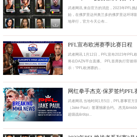
武者网讯 来自官方的消息，2023年PFL挑
始，在佛罗里达州奥兰多的佛罗里达环球影城（Unive
地举行，官方今天公布...
PFL宣布欧洲赛季比赛日程
武者网讯 1月12日，PFL宣布2023年P
将在DAZN平台直播。 PFL首席执行官彼得&mid
示：“PFL欧洲赛的...
网红拳手杰克·保罗签约PF
武者网讯 当地时间1月5日，PFL赛事官方宣
（Jake Paul）签署独家合约。 杰克&midd
超级战&rdqu...