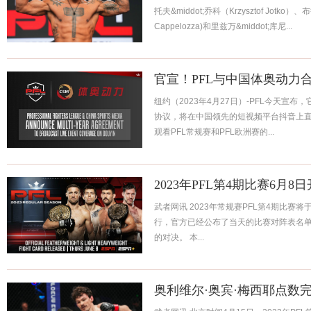
托夫&middot;乔科（Krzysztof Jotko）、
Cappelozza)和里兹万&middot;库尼...
官宣！PFL与中国体奥动力
纽约（2023年4月27日）-PFL今天宣
协议，将在中国领先的短视频平台抖音上
观看PFL常规赛和PFL欧洲赛的...
2023年PFL第4期比赛6月8
武者网讯 2023年常规赛PFL第4期比赛
行，官方已经公布了当天的比赛对阵表名
的对决。 本...
奥利维尔·奥宾·梅西耶点数