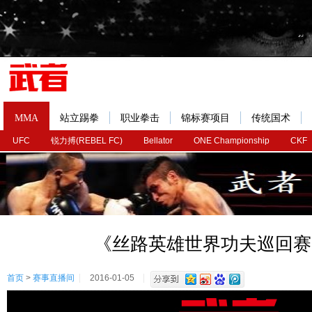
MMA
站立踢拳
职业拳击
锦标赛项目
传统国术
UFC
锐力搏(REBEL FC)
Bellator
ONE Championship
CKF
《丝路英雄世界功夫巡回赛
首页
>
赛事直播间
2016-01-05