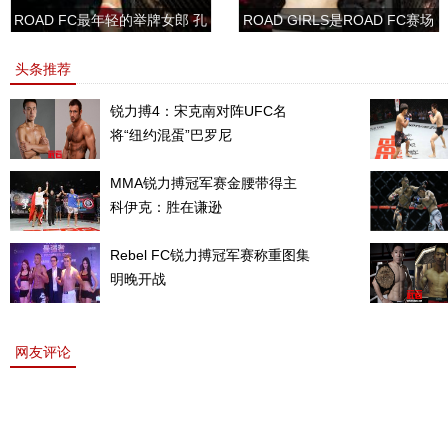
ROAD FC最年轻的举牌女郎 孔
ROAD GIRLS是ROAD FC赛场
敏书美腿性感眼神清纯
上的一道靓丽的风景
头条推荐
锐力搏4：宋克南对阵UFC名
将“纽约混蛋”巴罗尼
MMA锐力搏冠军赛金腰带得主
科伊克：胜在谦逊
Rebel FC锐力搏冠军赛称重图集
明晚开战
网友评论