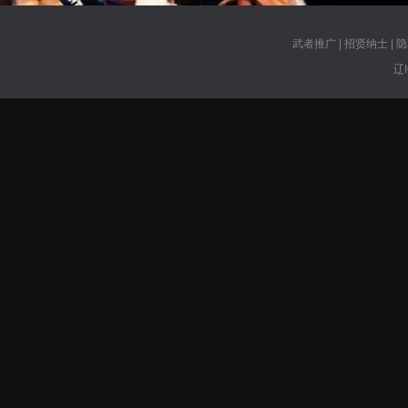
武者推广
|
招贤纳士
|
隐
辽I