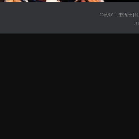
武者推广
|
招贤纳士
|
隐
辽I