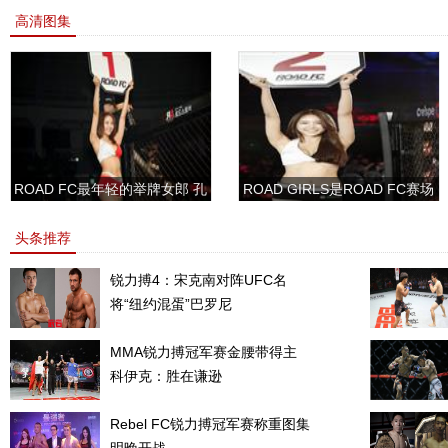
高清图集
ROAD FC最年轻的举牌女郎 孔
ROAD GIRLS是ROAD FC赛场
敏书美腿性感眼神清纯
上的一道靓丽的风景
头条推荐
锐力搏4：宋克南对阵UFC名
将“纽约混蛋”巴罗尼
MMA锐力搏冠军赛金腰带得主
科伊克：胜在谦逊
Rebel FC锐力搏冠军赛称重图集