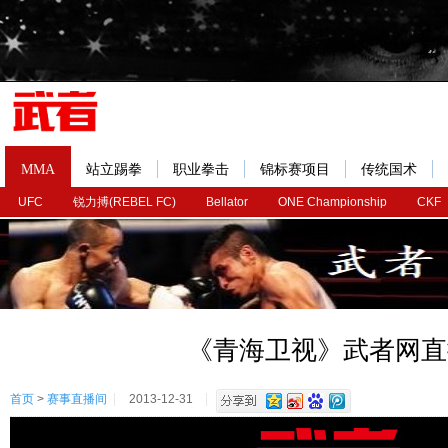
MMA
站立踢拳
职业拳击
锦标赛项目
传统国术
UFC
锐力搏(REBEL FC)
Bellator
ONE Championship
CKF
《青海卫视》武者网直
首页
>
赛事直播间
2013-12-31