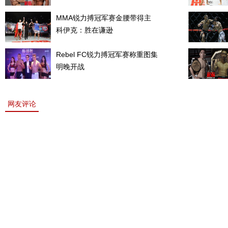
MMA锐力搏冠军赛金腰带得主
科伊克：胜在谦逊
Rebel FC锐力搏冠军赛称重图集
明晚开战
网友评论