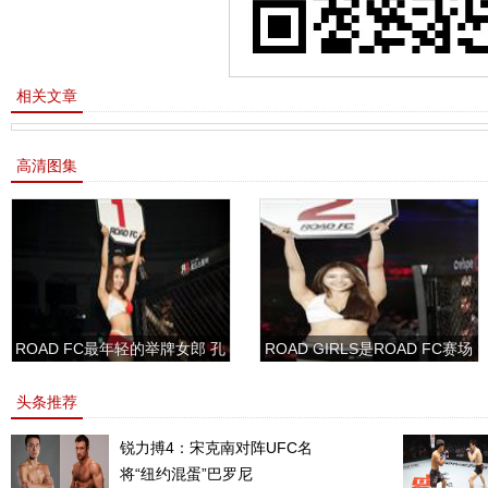
相关文章
高清图集
ROAD FC最年轻的举牌女郎 孔
ROAD GIRLS是ROAD FC赛场
敏书美腿性感眼神清纯
上的一道靓丽的风景
头条推荐
锐力搏4：宋克南对阵UFC名
将“纽约混蛋”巴罗尼