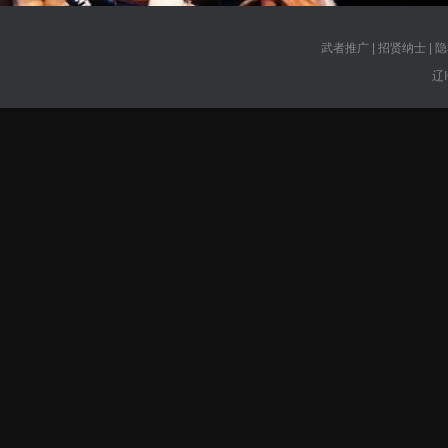
武者推广
|
招贤纳士
|
隐
辽I