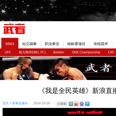
MMA
站立踢拳
职业拳击
锦标赛项目
传统国术
UFC
锐力搏(REBEL FC)
Bellator
ONE Championship
CKF
《我是全民英雄》新浪直
首页
>
赛事直播间
2014-10-18