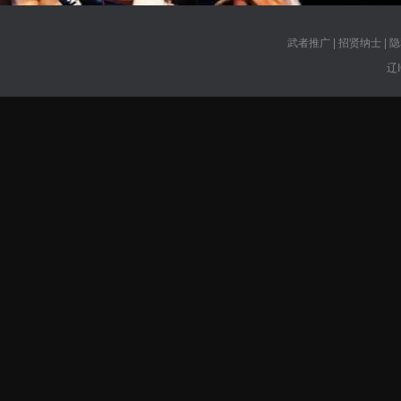
武者推广
|
招贤纳士
|
隐
辽I