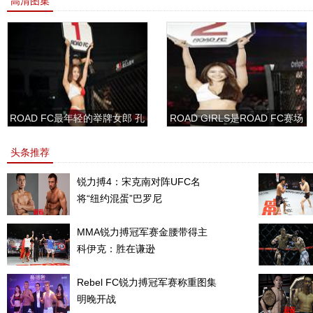
高清图集
ROAD FC最年轻的举牌女郎 孔
ROAD GIRLS是ROAD FC赛场
敏书美腿性感眼神清纯
上的一道靓丽的风景
头条推荐
锐力搏4：宋克南对阵UFC名
将“纽约混蛋”巴罗尼
MMA锐力搏冠军赛金腰带得主
科伊克：胜在谦逊
Rebel FC锐力搏冠军赛称重图集
明晚开战