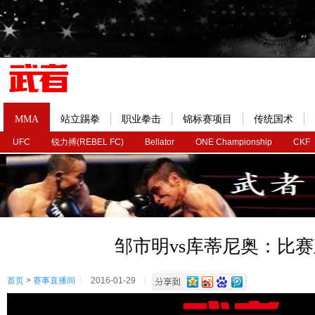
MMA
站立踢拳
职业拳击
锦标赛项目
传统国术
UFC
锐力搏(REBEL FC)
Bellator
ONE Championship
CKF
邹市明vs库蒂尼奥：比
首页
>
赛事直播间
2016-01-29