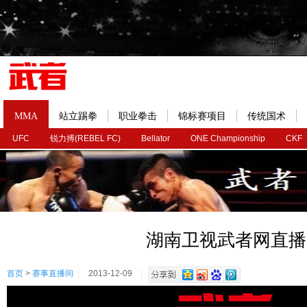
MMA
站立踢拳
职业拳击
锦标赛项目
传统国术
UFC
锐力搏(REBEL FC)
Bellator
ONE Championship
CKF
湖南卫视武者网直播
首页
>
赛事直播间
2013-12-09