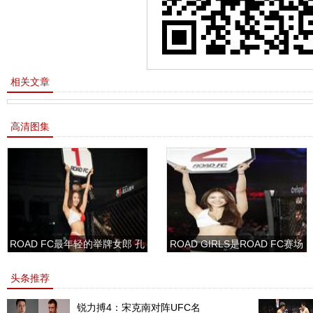
相关文章
高清图集
ROAD FC最年轻的举牌女郎 孔
ROAD GIRLS是ROAD FC赛场
敏书美腿性感眼神清纯
上的一道靓丽的风景
头条推荐
锐力搏4：宋克南对阵UFC名