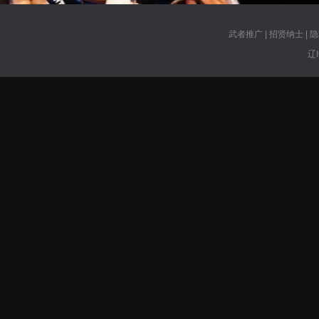
武者推广
|
招贤纳士
|
隐
辽I