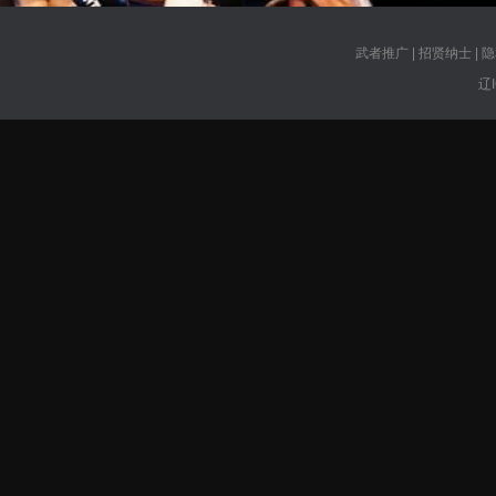
武者推广
|
招贤纳士
|
隐
辽I