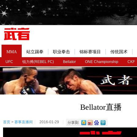
MMA
站立踢拳
职业拳击
锦标赛项目
传统国术
UFC
锐力搏(REBEL FC)
Bellator
ONE Championship
CKF
Bellator直播
首页
>
赛事直播间
2016-01-29