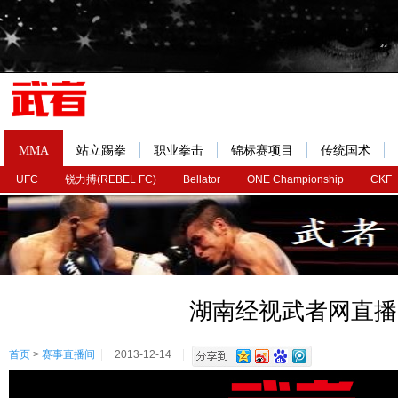
MMA
站立踢拳
职业拳击
锦标赛项目
传统国术
UFC
锐力搏(REBEL FC)
Bellator
ONE Championship
CKF
湖南经视武者网直播
首页
>
赛事直播间
2013-12-14