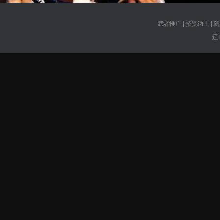
武者推广
|
招贤纳士
|
隐
辽I