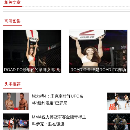
相关文章
高清图集
ROAD FC最年轻的举牌女郎 孔
ROAD GIRLS是ROAD FC赛场
敏书美腿性感眼神清纯
上的一道靓丽的风景
头条推荐
锐力搏4：宋克南对阵UFC名
将“纽约混蛋”巴罗尼
MMA锐力搏冠军赛金腰带得主
科伊克：胜在谦逊