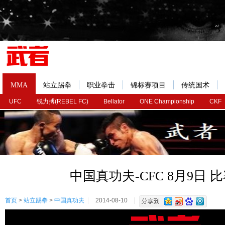
MMA
站立踢拳
职业拳击
锦标赛项目
传统国术
UFC
锐力搏(REBEL FC)
Bellator
ONE Championship
CKF
中国真功夫-CFC 8月9日 
首页
>
站立踢拳
>
中国真功夫
2014-08-10