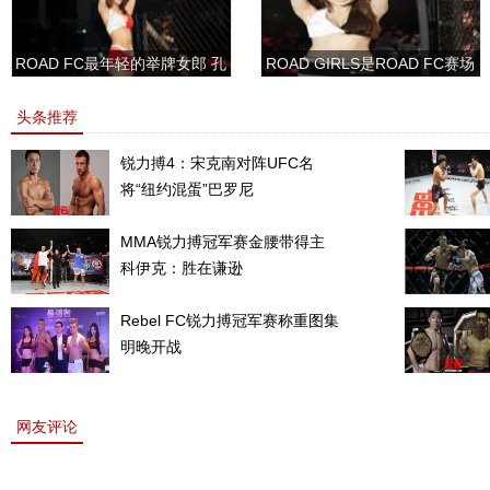
ROAD FC最年轻的举牌女郎 孔
ROAD GIRLS是ROAD FC赛场
敏书美腿性感眼神清纯
上的一道靓丽的风景
头条推荐
锐力搏4：宋克南对阵UFC名
将“纽约混蛋”巴罗尼
MMA锐力搏冠军赛金腰带得主
科伊克：胜在谦逊
Rebel FC锐力搏冠军赛称重图集
明晚开战
网友评论