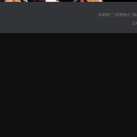
武者推广
|
招贤纳士
|
隐
辽I