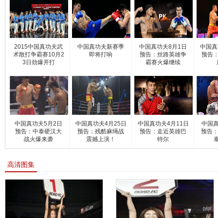
2015中国真功夫武
中国真功夫新赛季
中国真功夫8月1日
中国真
术散打争霸赛10月2
即将打响
预告：丝路英雄争
预告：
3日劲爆开打
霸赛火爆继续
中国真功夫5月2日
中国真功夫4月25日
中国真功夫4月11日
中国真
预告：中泰硬汉大
预告：残酷麻绳战
预告：走近英雄巴
预告：
战火爆来袭
震撼上演！
特尔
高清图集