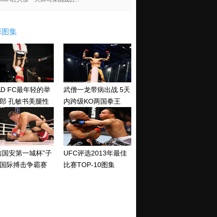
彩图集
AD FC最年轻的举
武僧一龙带病出战 5天
郎 孔敏书美腿性
内跨级KO两国拳王
神清纯
信国安第一城杯”子
UFC评选2013年最佳
国际搏击争霸赛
比赛TOP-10图集