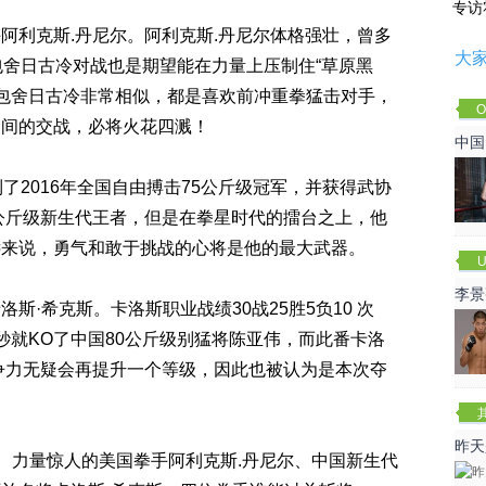
专访
利克斯.丹尼尔。阿利克斯.丹尼尔体格强壮，曾多
大
包舍日古冷对战也是期望能在力量上压制住“草原黑
和包舍日古冷非常相似，都是喜欢前冲重拳猛击对手，
O
之间的交战，必将火花四溅！
Cha
中国
2016年全国自由搏击75公斤级冠军，并获得武协
5公斤级新生代王者，但是在拳星时代的擂台之上，他
远来说，勇气和敢于挑战的心将是他的最大武器。
U
李景
希克斯。卡洛斯职业战绩30战25胜5负10 次
赛
秒就KO了中国80公斤级别猛将陈亚伟，而此番卡洛
竞争力无疑会再提升一个等级，因此也被认为是本次夺
昨天
、力量惊人的美国拳手阿利克斯.丹尼尔、中国新生代
咏春