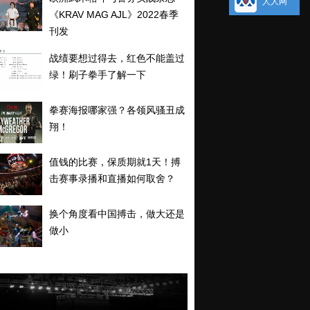
人人网
《KRAV MAG AJL》2022春季
刊发
战绩要想过得去，红色不能盖过
绿！刷子拳手了解一下
拳赛海报哪家强？各领风骚丑成
翔！
值钱的比赛，保质期就1天！搏
击赛事录播和直播如何取舍？
换个角度看中国搏击，做大还是
做小