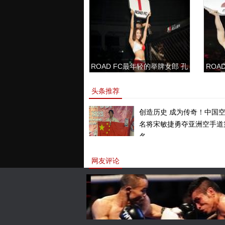
ROAD FC最年轻的举牌女郎 孔
ROAD
敏书美腿性感眼神清纯
头条推荐
创造历史 成为传奇！中国
名将宋敏捷勇夺亚洲空手道
名。
网友评论