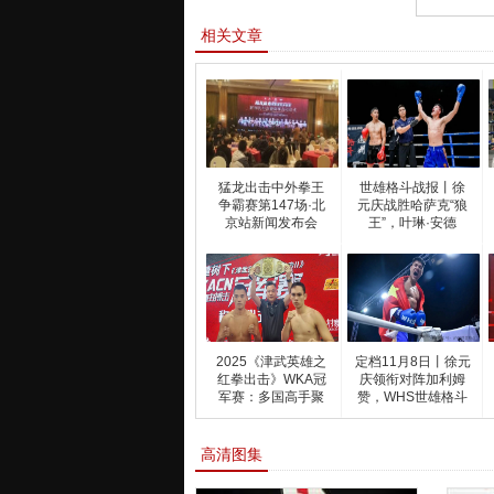
相关文章
猛龙出击中外拳王
世雄格斗战报丨徐
争霸赛第147场·北
元庆战胜哈萨克“狼
京站新闻发布会
王”，叶琳·安德
2025《津武英雄之
定档11月8日丨徐元
红拳出击》WKA冠
庆领衔对阵加利姆
军赛：多国高手聚
赞，WHS世雄格斗
武
职
高清图集