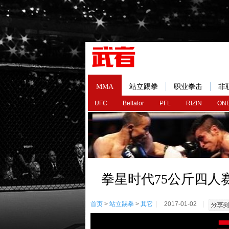
MMA
站立踢拳
职业拳击
非
UFC
Bellator
PFL
RIZIN
ONE
拳星时代75公斤四人
首页
>
站立踢拳
>
其它
2017-01-02