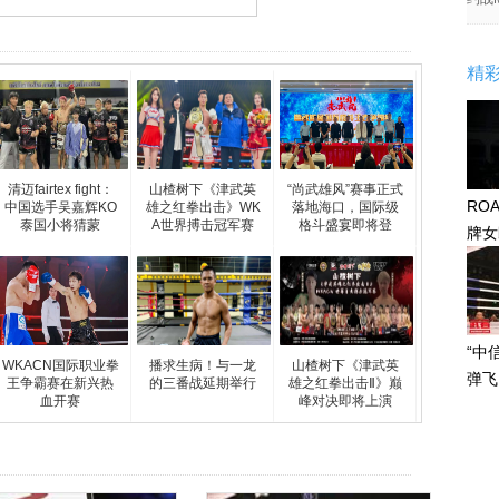
精
清迈fairtex fight：
山楂树下《津武英
“尚武雄风”赛事正式
RO
中国选手吴嘉辉KO
雄之红拳出击》WK
落地海口，国际级
泰国小将‌猜蒙
A世界搏击冠军赛
格斗盛宴即将登
牌女
感眼
“中
WKACN国际职业拳
播求生病！与一龙
山楂树下《津武英
弹飞
王争霸赛在新兴热
的三番战延期举行
雄之红拳出击Ⅱ》巅
血开赛
峰对决即将上演