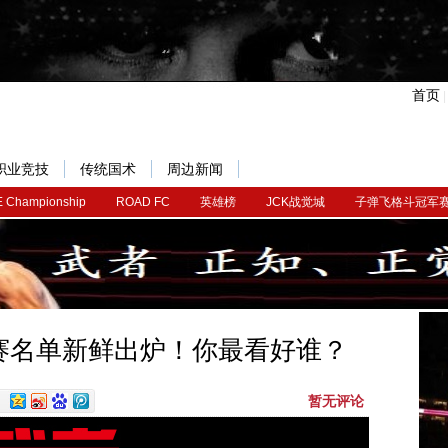
首页
职业竞技
传统国术
周边新闻
 Championship
ROAD FC
英雄榜
JCK战觉城
子弹飞格斗冠军
赛名单新鲜出炉！你最看好谁？
暂无评论