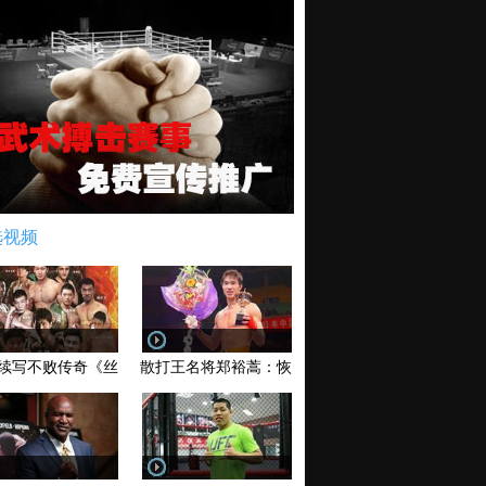
选视频
续写不败传奇《丝路英雄》太原站全场视频
散打王名将郑裕蒿：恢复训练 有望回归擂台