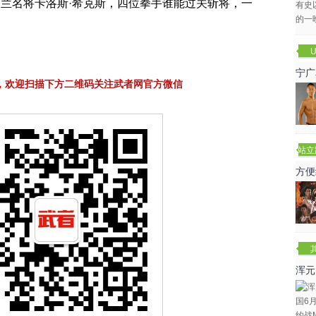
兰名将卡洛斯·希克斯，四位拳手谁能过关斩将，一
U
宁广
，欢迎扫描下方二维码关注武者网官方微信
站立
赛
方便
浑元
冬