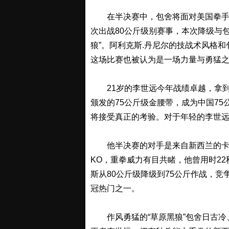
在半决赛中，包舍将面对美国拳手阿
次出战80公斤级别赛事，本次降级与
狼”。阿利克斯.丹尼尔的技战术风格
这场比赛也被认为是一场力量与勇猛
21岁的李世远今年战绩卓越，拿到了
颁发的75公斤级金腰带，成为中国7
将接受真正的考验。对于年轻的李世
他半决赛的对手是来自新西兰的卡洛斯·
KO，重拳威力有目共睹，他曾用时22
斯从80公斤级降级到75公斤作战，
冠热门之一。
作风勇猛的“草原黑狼”包舍日古冷