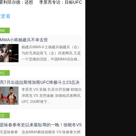
霍利菲尔德：还想再和泰森干一架！
李景亮专访：目标UFC金腰带 不做打酱油
家爱看
NE
mpions
MMA小将杨建兵不幸去世
hip
杨建兵MMA斗士杨建兵杨建兵（右）
与好兄弟赵燕飞（左）武者网讯 又是
一个悲痛的消息，中国MMA综合格...
FC
亮7月出战拉斯维加斯UFC终极斗士23总决
李景亮 VS 安顿·扎菲尔乔安娜·耶德尔
泽西克 VS 克劳迪娅·加德哈武者网讯
UFC 200即将于...
其它
是咏春拳有史以来最耻辱的一晚！徐晓冬VS
业余MMA教练徐晓冬 VS 咏春拳大师
拳大师