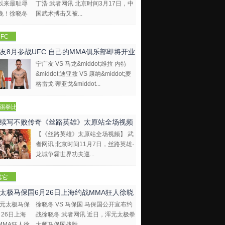
丁浩 武者网讯 北京时间3月17日，中
国武术搏击又被...
FC
友8月参战UFC 自己的MMA俱乐部即将开业
宁广友 VS 马龙&middot;维拉 内特
&middot;迪亚兹 VS 康纳&middot;麦
格雷戈 蒂亚戈&middot...
踢拳比
视频
续写不败传奇《丝路英雄》太原站全场视频
【《丝路英雄》太原站全场视频】 武
者网讯 北京时间11月7日，丝路英雄·
龙城争霸世界功夫巡...
其它
太极马保国6月26日上海约战MMA狂人徐晓
徐晓冬 VS 马保国 马保国公开宣布约
战徐晓冬 武者网讯 近日，浑元太极拳
大师马保国战胜...