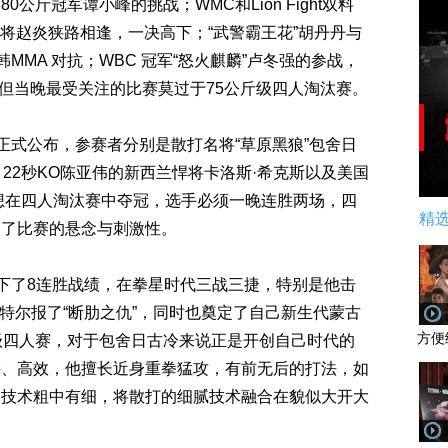
公斤冠军谭小峰的挑战；WMC和Lion Fight双料
小将赵炎狭路相逢，一决高下；“武警霸王花”胡丹丹与
韩MMA 对抗；WBC 冠军“怒火麒麟”卢冬强的参战，
直也，但当晚最受关注的比赛莫过于75公斤级四人淘汰赛。
式公布，参赛者分别是散打名将“草原黑狼”包舍日
22秒KO陈亚伟的新西兰悍将卡洛斯·希克斯以及美国
想在四人淘汰赛中夺冠，选手必须一晚连胜两场，四
精
加了比赛的悬念与刺激性。
下了8连胜战绩，在拳星时代三战三捷，特别是他击
巴特尔报了“断肋之仇”，同时也奠定了自己新生代蒙古
方便
级四人赛，对于包舍日古冷来说正是开创自己时代的
接、高效，他擅长近身重拳猛攻，有前无后的打法，如
的技术粗中有细，将散打的细腻技术融合在貌似大开大