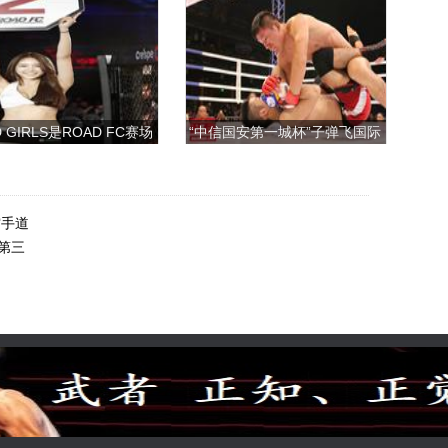
 GIRLS是ROAD FC赛场
“中信国安第一城杯”子弹飞国际
上的一道靓丽的风景
搏击争霸赛
空手道
第三