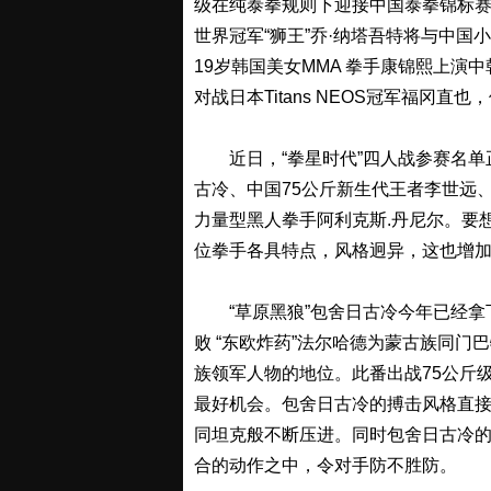
级在纯泰拳规则下迎接中国泰拳锦标赛80
世界冠军“狮王”乔·纳塔吾特将与中国
19岁韩国美女MMA 拳手康锦熙上演中
对战日本Titans NEOS冠军福冈
近日，“拳星时代”四人战参赛名单正
古冷、中国75公斤新生代王者李世远、
力量型黑人拳手阿利克斯.丹尼尔。要
位拳手各具特点，风格迥异，这也增
“草原黑狼”包舍日古冷今年已经拿
败 “东欧炸药”法尔哈德为蒙古族同门
族领军人物的地位。此番出战75公斤
最好机会。包舍日古冷的搏击风格直
同坦克般不断压进。同时包舍日古冷
合的动作之中，令对手防不胜防。