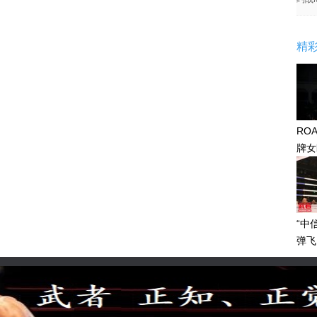
精
RO
牌女
感眼
“中
弹飞