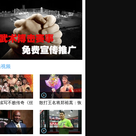
选视频
续写不败传奇《丝路英雄》太原站全场视频
散打王名将郑裕蒿：恢复训练 有望回归擂台