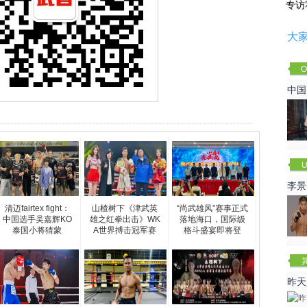
专访
大
O
Cha
中国
U
李景
赛
清迈fairtex fight：
山楂树下《津武英
“尚武雄风”赛事正式
中国选手吴嘉辉KO
雄之红拳出击》WK
落地海口，国际级
泰国小将‌猜蒙
A世界搏击冠军赛
格斗盛宴即将登
昨天
咏春