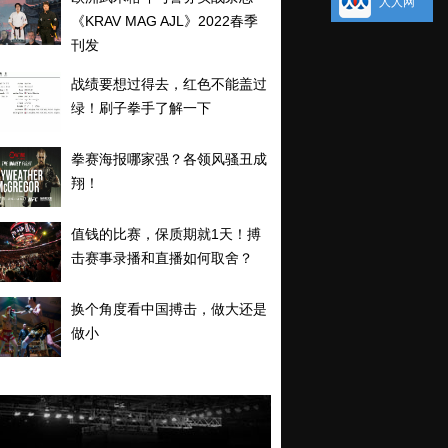
人人网
《KRAV MAG AJL》2022春季
刊发
战绩要想过得去，红色不能盖过
绿！刷子拳手了解一下
拳赛海报哪家强？各领风骚丑成
翔！
值钱的比赛，保质期就1天！搏
击赛事录播和直播如何取舍？
换个角度看中国搏击，做大还是
做小