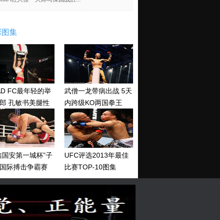
彩图集
AD FC最年轻的举
武僧一龙带病出战 5天
郎 孔敏书美腿性
内跨级KO两国拳王
神清纯
信国安第一城杯”子
UFC评选2013年最佳
国际搏击争霸赛
比赛TOP-10图集