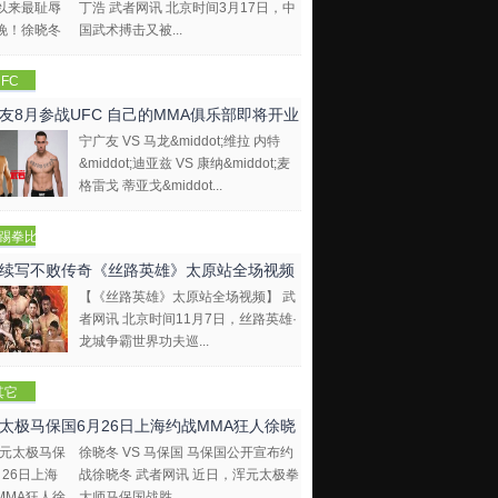
丁浩 武者网讯 北京时间3月17日，中
国武术搏击又被...
FC
友8月参战UFC 自己的MMA俱乐部即将开业
宁广友 VS 马龙&middot;维拉 内特
&middot;迪亚兹 VS 康纳&middot;麦
格雷戈 蒂亚戈&middot...
踢拳比
视频
续写不败传奇《丝路英雄》太原站全场视频
【《丝路英雄》太原站全场视频】 武
者网讯 北京时间11月7日，丝路英雄·
龙城争霸世界功夫巡...
其它
太极马保国6月26日上海约战MMA狂人徐晓
徐晓冬 VS 马保国 马保国公开宣布约
战徐晓冬 武者网讯 近日，浑元太极拳
大师马保国战胜...