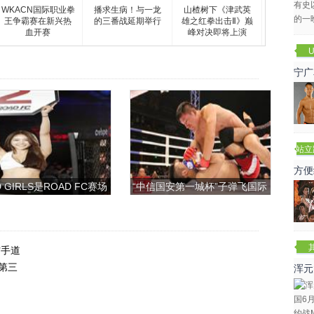
WKACN国际职业拳
播求生病！与一龙
山楂树下《津武英
王争霸赛在新兴热
的三番战延期举行
雄之红拳出击Ⅱ》巅
血开赛
峰对决即将上演
U
宁广
站立
赛
方便
 GIRLS是ROAD FC赛场
“中信国安第一城杯”子弹飞国际
上的一道靓丽的风景
搏击争霸赛
空手道
第三
浑元
冬