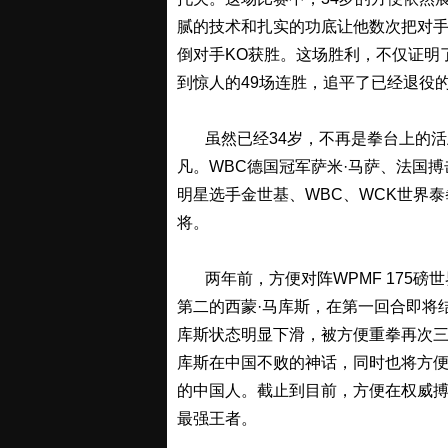
腻的技术和扎实的功底让他数次把对
倒对手KO获胜。这场胜利，不仅证明
到惊人的49场连胜，追平了已经退役的
虽然已经34岁，不再是拳台上的活跃
凡。WBC德国冠军萨米·马萨、法国
明星选手金世基、WBC、WCK世界
将。
两年前，方便对阵WPMF 175磅世界
第二的西蒙·马库斯，在第一回合即将
库斯状态明显下滑，被方便重拳再次三
库斯在中国不败的神话，同时也将方
的中国人。截止到目前，方便在权威搏击网
最强王者。