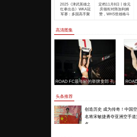
2025《津武英雄之
定档11月8日丨徐元
红拳出击》WKA冠
庆领衔对阵加利姆
军赛：多国高手聚
赞，WHS世雄格斗
武
职
高清图集
ROAD FC最年轻的举牌女郎 孔
ROAD
敏书美腿性感眼神清纯
头条推荐
创造历史 成为传奇！中国
名将宋敏捷勇夺亚洲空手道
名。