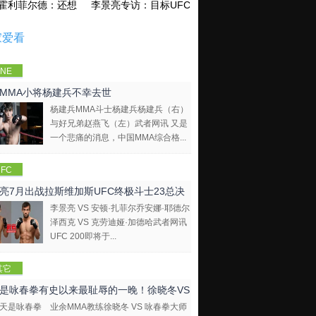
霍利菲尔德：还想再和泰森干一架！
李景亮专访：目标UFC金腰带 不做打酱油
家爱看
NE
mpions
MMA小将杨建兵不幸去世
hip
杨建兵MMA斗士杨建兵杨建兵（右）
与好兄弟赵燕飞（左）武者网讯 又是
一个悲痛的消息，中国MMA综合格...
FC
亮7月出战拉斯维加斯UFC终极斗士23总决
李景亮 VS 安顿·扎菲尔乔安娜·耶德尔
泽西克 VS 克劳迪娅·加德哈武者网讯
UFC 200即将于...
其它
是咏春拳有史以来最耻辱的一晚！徐晓冬VS
业余MMA教练徐晓冬 VS 咏春拳大师
拳大师