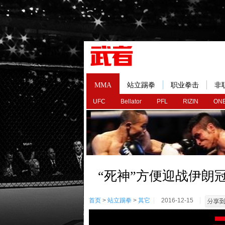
MMA
站立踢拳
职业拳击
非
UFC
Bellator
PFL
RIZIN
ONE
“死神”方便迎战伊朗冠
首页
>
站立踢拳
>
其它
2016-12-15