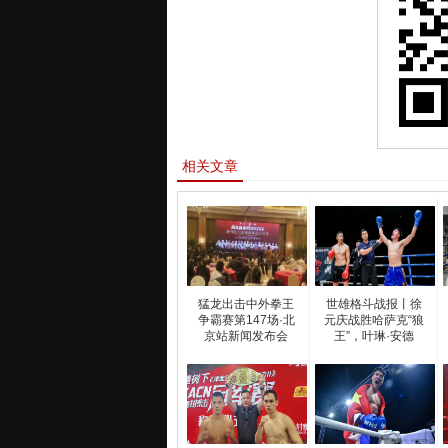
相关文章
猛龙出击中外拳王
世雄格斗战报丨徐
争霸赛第147场·北
元庆战胜哈萨克“狼
京站新闻发布会
王”，叶琳·安德