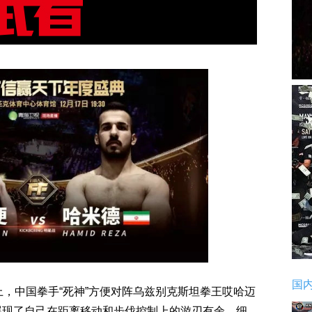
国
上，中国拳手“死神”方便对阵乌兹别克斯坦拳王哎哈迈
展现了自己在距离移动和步伐控制上的游刃有余，细