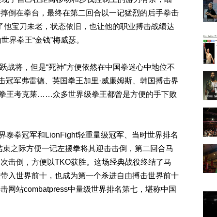
手摔倒在拳台，最终在第二回合以一记猛烈的后手拳击
了他宝刀未老，状态依旧，也让他的职业搏击战绩达
世界拳王“金钱”梅威瑟。
战将，但是“死神”方便依然在中国拳迷心中地位不
搏击冠军弗雷德、英国拳王加里·威廉姆斯、韩国搏击界
泰拳王考克莱……众多世界级拳王都曾是方便的手下败
泰拳冠军和LionFight轻重量级冠军、当时世界排名
结束之际方便一记左摆拳将其迎击击倒，第二回合马
次击倒，方便以TKO获胜。这场经典战役终结了马
便带入世界前十，也成为第一个杀进自由搏击世界前十
站combatpress中量级世界排名第七，堪称中国