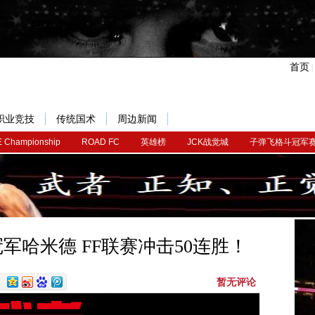
首页
职业竞技
传统国术
周边新闻
 Championship
ROAD FC
英雄榜
JCK战觉城
子弹飞格斗冠军
军哈米德 FF联赛冲击50连胜！
暂无评论