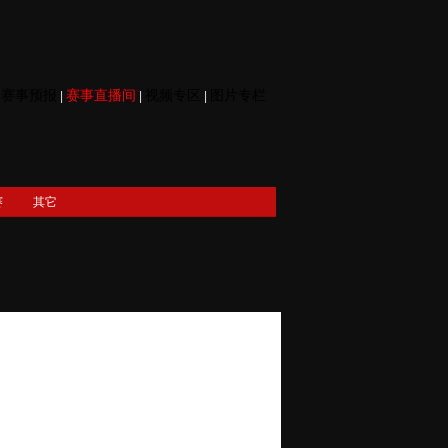
赛事预报
赛事直播间
视频专区
图片专栏
|
|
|
|
赛
其它