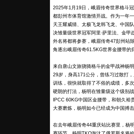
2025年1月19日，峨眉传奇世界格斗
都彭州市体育馆激情开战。作为一年一
天王耀威猜、太极飞龙韩飞龙、中国
决雏量级世界冠军阿里·萨里法、金甲
外名将都将参赛，峨眉传奇47彭州站
角逐出峨眉传奇61.5KG世界金腰带
来自唐山文旅骁骑格斗的金甲战神杨
29岁，身高171公分，曾练习过散
训练，很快就取得了不俗的成绩，多
硬朗的打法，杨明在雏量级这个级别战
IPCC 60KG中国区金腰带，和朝
大赛磨炼，杨明如今已经成为中国搏
在去年峨眉传奇44重庆站比赛里，杨明
赛环节，杨明TKO淘汰了俄罗斯名将