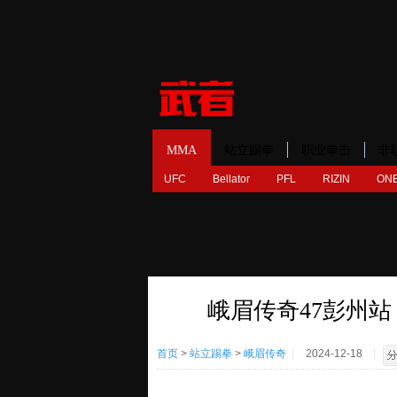
MMA
站立踢拳
职业拳击
非
UFC
Bellator
PFL
RIZIN
ONE
峨眉传奇47彭州站
首页
>
站立踢拳
>
峨眉传奇
2024-12-18