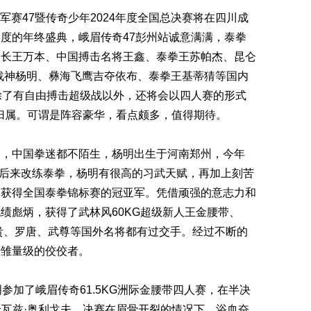
冠军赛47暨传奇少年2024年度全国总决赛将在四川成
度的年终盛典，峨眉传奇47彭州站诚意满满，泰拳
队长王万本、中国搏击名将王鑫、泰拳王苏帕杰、昆仑
战神杨明、彝海飞鹰吉夺依布、泰拳王基蒂猜等国内
除了有自由搏击超级战以外，还将会以四人赛的形式
的归属。可谓是阵容豪华，看点颇多，值得期待。
明，中国拳迷都不陌生，杨明出生于河南郑州，今年
打，后来改练泰拳，杨明有很高的习武天赋，再加上刻苦
次获得全国泰拳锦标赛的冠亚军。凭借顽强的意志力和
绩彪炳，获得了武林风60KG超级新人王金腰带、
久裕贵、罗唐、武尊等国外名将都有过交手。经过不断的
击雏量级的佼佼者。
参加了峨眉传奇61.5KG洲际金腰带四人赛，在半决
哈瓦兹·奥利戈夫，决赛在眉骨开裂的情况下，浴血奋