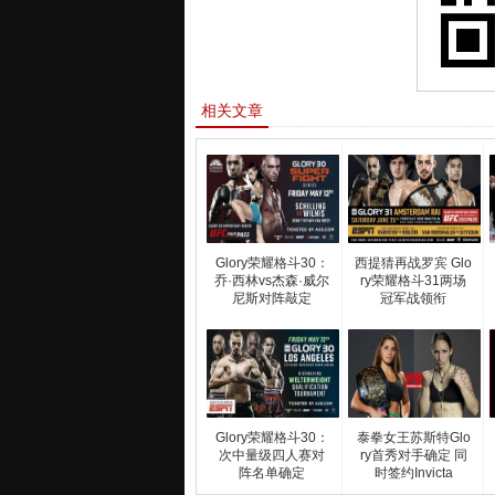
相关文章
Glory荣耀格斗30：
西提猜再战罗宾 Glo
乔·西林vs杰森·威尔
ry荣耀格斗31两场
尼斯对阵敲定
冠军战领衔
Glory荣耀格斗30：
泰拳女王苏斯特Glo
次中量级四人赛对
ry首秀对手确定 同
阵名单确定
时签约Invicta