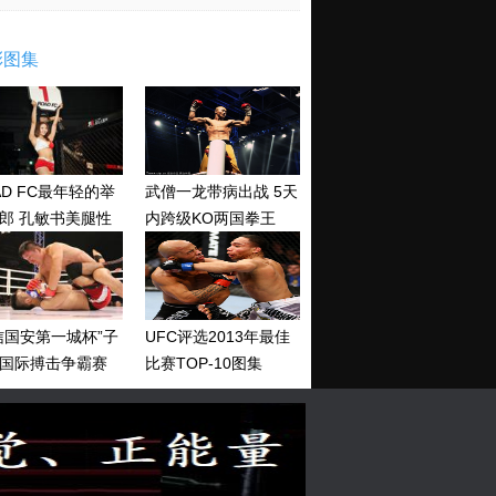
彩图集
AD FC最年轻的举
武僧一龙带病出战 5天
郎 孔敏书美腿性
内跨级KO两国拳王
神清纯
信国安第一城杯”子
UFC评选2013年最佳
国际搏击争霸赛
比赛TOP-10图集