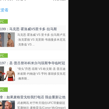
家爱看
FC
C199：马克思·霍洛威VS里卡多·拉马斯
马克思·霍洛威 VS 里卡多·拉马斯卢克
·洛克霍德 VS 克里斯·韦德曼多米尼克
·克鲁兹 VS ...
FC
C197：圣·普吕替补科米尔与琼斯争夺临时冠
“骨头”乔恩·琼斯 VS 欧文斯·圣·普吕迪
米崔斯·约翰逊 VS 亨利·塞胡多安东尼
·佩蒂斯...
FC
拿：如果麦格雷戈给我打电话 我会重新让他
武者网讯 对于昨天现任UFC羽量级冠
比赛
军康纳尔·麦格雷戈(Conor McGregor)