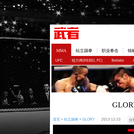
MMA
站立踢拳
职业拳击
锦
UFC
锐力搏(REBEL FC)
Bellator
GLO
首页
>
站立踢拳
>
GLORY
2013-12-23