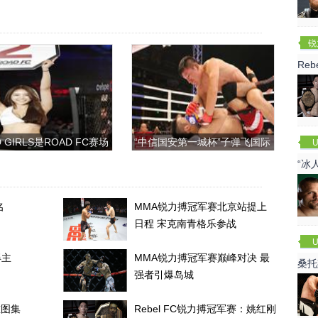
锐
(R
Re
 GIRLS是ROAD FC赛场
“中信国安第一城杯”子弹飞国际
U
上的一道靓丽的风景
搏击争霸赛
“冰
名
MMA锐力搏冠军赛北京站提上
日程 宋克南青格乐参战
U
得主
MMA锐力搏冠军赛巅峰对决 最
桑托
强者引爆岛城
重图集
Rebel FC锐力搏冠军赛：姚红刚