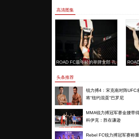
高清图集
ROAD FC最年轻的举牌女郎 孔
ROAD
敏书美腿性感眼神清纯
头条推荐
锐力搏4：宋克南对阵UFC
将“纽约混蛋”巴罗尼
MMA锐力搏冠军赛金腰带
科伊克：胜在谦逊
Rebel FC锐力搏冠军赛称