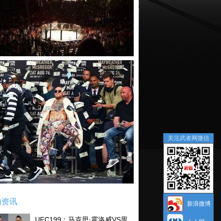
关注武者网微信
内资讯
新浪微博
UFC199：马克思·霍洛威VS里