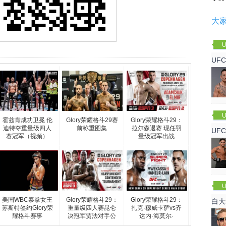
大
U
UF
U
霍兹肯成功卫冕 伦
Glory荣耀格斗29赛
Glory荣耀格斗29：
迪特夺重量级四人
前称重图集
拉尔森退赛 现任羽
UF
赛冠军（视频）
量级冠军出战
军
U
美国WBC泰拳女王
Glory荣耀格斗29：
Glory荣耀格斗29：
白大
苏斯特签约Glory荣
重量级四人赛昆仑
扎克·穆威卡萨vs齐
回来
耀格斗赛事
决冠军贾法对手公
达内·海莫尔·