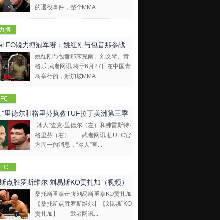
的退役事件，整个MMA...
力搏
EBEL
bel FC锐力搏冠军赛：姚红刚与包音那参战
FC)
姚红刚与包音那宋克南、刘文擘、青
格乐 武者网讯 将于6月27日在中国青
岛举行的，新加坡MMA...
FC
人”里德尔和格里芬执教TUF拉丁美洲第三季
“冰人”查克·里德尔（左）和弗雷斯特·
格里芬（右） 武者网讯 据UFC官
方周一的消息，“冰人”查...
FC
斯点胜罗斯维尔 刘易斯KO贡扎加（视频）
桑托斯重拳击腹刘易斯重拳KO贡扎加
【桑托斯点胜罗斯维尔】【刘易斯KO
贡扎加】 武者网讯...