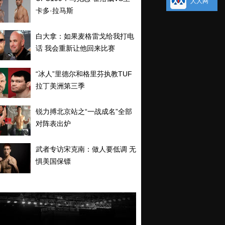
人人网
卡多·拉马斯
白大拿：如果麦格雷戈给我打电
话 我会重新让他回来比赛
“冰人”里德尔和格里芬执教TUF
拉丁美洲第三季
锐力搏北京站之“一战成名”全部
对阵表出炉
武者专访宋克南：做人要低调 无
惧美国保镖