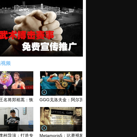
选视频
王名将郑裕蒿：恢复训练 有望回归擂台
GGG戈洛夫金：阿尔瓦雷兹和库托 爱谁谁无所谓！
李柯导演：打造专业MMA综合格斗电影《破军》
Metamoris5：比赛视频