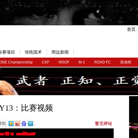
首页
标赛项目
传统国术
周边新闻
ONE Championship
CKF
WSOF
M-1
ROAD FC
英雄榜
RY13：比赛视频
暂无评论