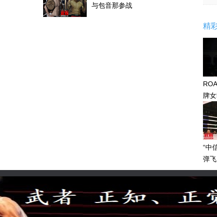
与包音那参战
精
RO
牌女
感眼
“中
弹飞