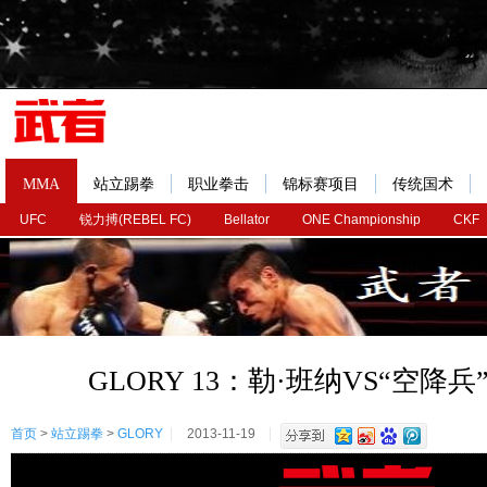
MMA
站立踢拳
职业拳击
锦标赛项目
传统国术
UFC
锐力搏(REBEL FC)
Bellator
ONE Championship
CKF
GLORY 13：勒·班纳VS“空降
首页
>
站立踢拳
>
GLORY
2013-11-19