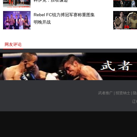
科伊克：胜在谦逊
Rebel FC锐力搏冠军赛称重图集
明晚开战
网友评论
武者推广
|
招贤纳士
|
隐
辽I