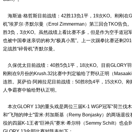
海斯迪·格哲斯目前战绩：42胜13负1平，19次KO。刚刚在GL
机”埃罗尔·齐默尔曼（Errol Zimmerman）第三回合TKO告
胜3负，3次KO。虽然战绩上看比赛不多，但是作为空手道冠
也被中国拳迷亲切的称为“极真小黑”。上一次踢拳比赛还剩2010
定战胜“碎骨机”齐默尔曼。
久保优太目前战绩：40胜5负1平，18次KO。目前GLOR
刚刚在9月份的Krush.32比赛中判定输给了野杁正明（Masaaki
连胜。莫萨伯·阿姆拉尼目前战绩：50胜8负4平，15次KO。刚刚
人争霸赛中输给野杁正明。
本次GLORY 13的重头戏是两位三届K-1 WGP冠军“荷兰伐木人”彼
和“飞翔的绅士”雷米·邦加斯基（Remy Bonjasky）的两
役的四届K-1王者“巨神兵”赛米·希尔特（Semmy Schilt）
GLORY 13全部比赛对阵表如下：