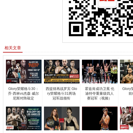
相关文章
Glory荣耀格斗30：
西提猜再战罗宾 Glo
霍兹肯成功卫冕 伦
Glor
乔·西林vs杰森·威尔
ry荣耀格斗31两场
迪特夺重量级四人
前
尼斯对阵敲定
冠军战领衔
赛冠军（视频）