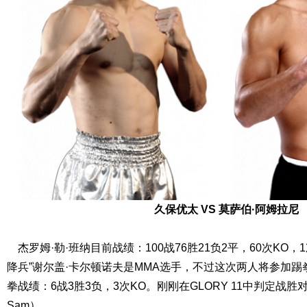
久保优太 VS 莫萨伯·阿姆拉尼
杰罗姆·勒·班纳目前战绩：100战76胜21负2平，60次KO
降兵”谢尔盖·卡尔顿诺夫是MMA选手，不过这次两人将参加
拳战绩：6战3胜3负，3次KO。刚刚在GLORY 11中判定战胜对手
Sam）。