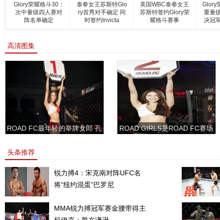
Glory荣耀格斗30：
泰拳女王苏斯特Glo
美国WBC泰拳女王
Glor
次中量级四人赛对
ry首秀对手确定 同
苏斯特签约Glory荣
重量
阵名单确定
时签约Invicta
耀格斗赛事
决冠
高清图集
ROAD FC最年轻的举牌女郎 孔
ROAD GIRLS是ROAD FC赛场
敏书美腿性感眼神清纯
上的一道靓丽的风景
头条推荐
锐力搏4：宋克南对阵UFC名
将“纽约混蛋”巴罗尼
MMA锐力搏冠军赛金腰带得主