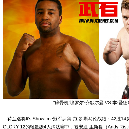
“碎骨机”埃罗尔·齐默尔曼 VS 本·爱
荷兰名将It's Showtime冠军罗宾·范·罗斯马伦战绩：42胜1
GLORY 12的轻量级4人淘汰赛中，被安迪·里斯提（Andy Ri