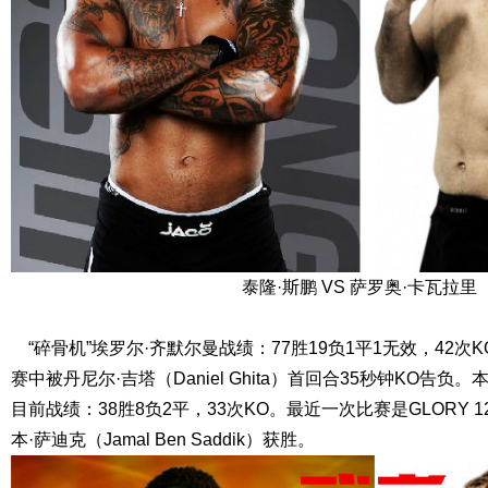
泰隆·斯鹏 VS 萨罗奥·卡瓦拉里
“碎骨机”埃罗尔·齐默尔曼战绩：77胜19负1平1无效，42次KO
赛中被丹尼尔·吉塔（Daniel Ghita）首回合35秒钟KO告
目前战绩：38胜8负2平，33次KO。最近一次比赛是GLORY 
本·萨迪克（Jamal Ben Saddik）获胜。