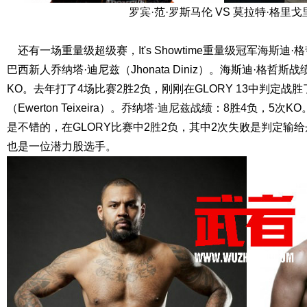
罗宾·范·罗斯马伦 VS 莫拉特·格里戈
还有一场重量级超级赛，It's Showtime重量级冠军海斯迪·格哲
巴西新人乔纳塔·迪尼兹（Jhonata Diniz）。海斯迪·格哲斯战
KO。去年打了4场比赛2胜2负，刚刚在GLORY 13中判定战胜
（Ewerton Teixeira）。乔纳塔·迪尼兹战绩：8胜4负，5
是不错的，在GLORY比赛中2胜2负，其中2次失败是判定输给
也是一位潜力股选手。