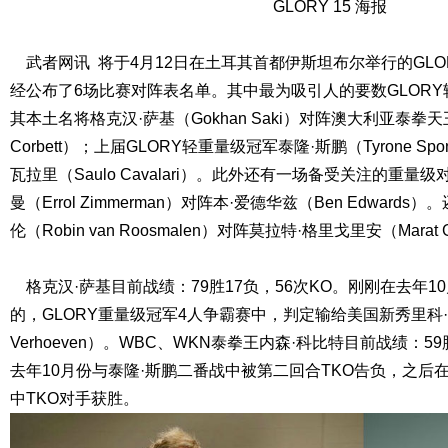
GLORY 15 海报
武者网讯 将于4月12日在土耳其首都伊斯坦布尔举行的GLOR
经公布了6场比赛对阵表名单。其中最为吸引人的要数GLORY
其本土名将格克汉·萨基（Gokhan Saki）对阵澳大利亚泰拳天王
Corbett）；上届GLORY轻重量级冠军泰隆·斯鹏（Tyrone 
瓦拉里（Saulo Cavalari）。此外还有一场备受关注的重量
曼（Errol Zimmerman）对阵本·爱德华兹（Ben Edward
伦（Robin van Roosmalen）对阵莫拉特·格里戈里安（Marat Gr
格克汉·萨基目前战绩：79胜17负，56次KO。刚刚在去年10月
的，GLORY重量级冠军4人争霸赛中，判定输给美国新秀里科·范
Verhoeven）。WBC、WKN泰拳王内森·科比特目前战绩：5
去年10月份与泰隆·斯鹏二番战中被第二回合TKO告负，之后
中TKO对手获胜。