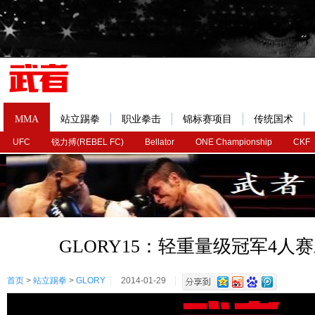
MMA
站立踢拳
职业拳击
锦标赛项目
传统国术
UFC
锐力搏(REBEL FC)
Bellator
ONE Championship
CKF
GLORY15：轻重量级冠军4人
首页
>
站立踢拳
>
GLORY
2014-01-29