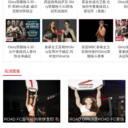
Glory荣耀格斗30：
西提猜再战罗宾 Glo
霍兹肯成功卫冕 伦
Glor
乔·西林vs杰森·威尔
ry荣耀格斗31两场
迪特夺重量级四人
前
尼斯对阵敲定
冠军战领衔
赛冠军（视频）
Glory荣耀格斗30：
泰拳女王苏斯特Glo
美国WBC泰拳女王
Glor
次中量级四人赛对
ry首秀对手确定 同
苏斯特签约Glory荣
重量
阵名单确定
时签约Invicta
耀格斗赛事
决冠
高清图集
ROAD FC最年轻的举牌女郎 孔
ROAD GIRLS是ROAD FC赛场
敏书美腿性感眼神清纯
上的一道靓丽的风景