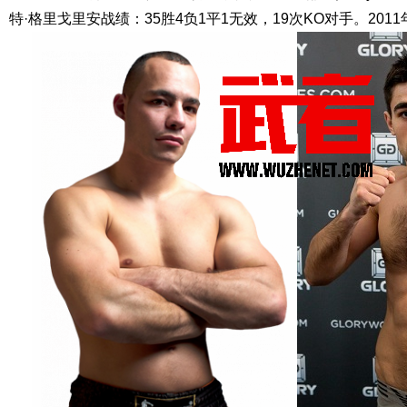
特·格里戈里安战绩：35胜4负1平1无效，19次KO对手。201