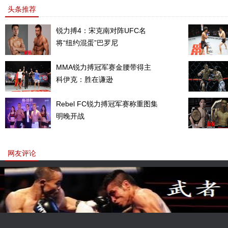
头条推荐
锐力搏4：宋克南对阵UFC名
将“纽约混蛋”巴罗尼
MMA锐力搏冠军赛金腰带得主
科伊克：胜在谦逊
Rebel FC锐力搏冠军赛称重图集
明晚开战
网友评论