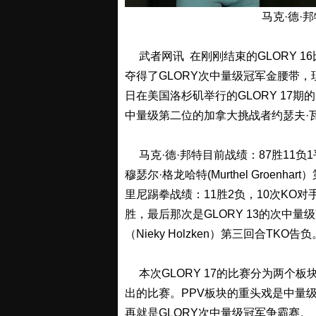
马克·德·邦
武者网讯 在刚刚结束的GLORY 16比赛
夺得了GLORY次中量级冠军金腰带，
日在美国洛杉矶举行的GLORY 17期
中量级第二位的加拿大挑战者约瑟夫·瓦尔特里尼(
马克·德·邦特目前战绩：87胜11负1平
穆瑟尔·格龙哈特(Murthel Groe
里尼踢拳战绩：11胜2负，10次KO对
胜，最后那次是GLORY 13的次中
（Nieky Holzken）第三回合TKO告负
本次GLORY 17的比赛分为两个板
出的比赛。PPV板块的重头戏是中量级
再就是GLORY次中量级冠军争霸赛。