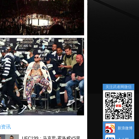
关注武者网微信
内资讯
新浪微博
UFC199：马克思·霍洛威VS里