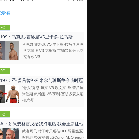
家爱看
FC
C199：马克思·霍洛威VS里卡多·拉马斯
马克思·霍洛威 VS 里卡多·拉马斯卢克
·洛克霍德 VS 克里斯·韦德曼多米尼克
·克鲁兹 VS ...
FC
C197：圣·普吕替补科米尔与琼斯争夺临时冠
“骨头”乔恩·琼斯 VS 欧文斯·圣·普吕迪
米崔斯·约翰逊 VS 亨利·塞胡多安东尼
·佩蒂斯...
FC
拿：如果麦格雷戈给我打电话 我会重新让他
武者网讯 对于昨天现任UFC羽量级冠
比赛
军康纳尔·麦格雷戈(Conor McGregor)