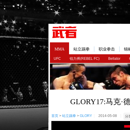
MMA
站立踢拳
职业拳击
锦
UFC
锐力搏(REBEL FC)
Bellator
GLORY17:马克
首页
>
站立踢拳
>
GLORY
2014-05-08