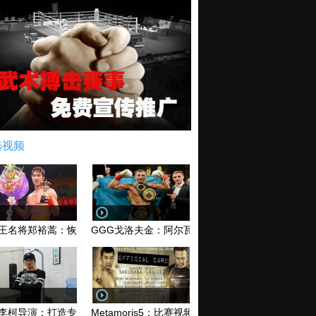
选视频
王名将郑裕蒿：恢复训练 有望回归擂台
GGG戈洛夫金：阿尔瓦雷兹和库托 爱谁谁无所谓！
李柯导演：打造专业MMA综合格斗电影《破军》
Metamoris5：比赛视频