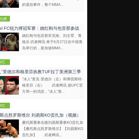
的退役事件，整个MMA...
力搏
EBEL
bel FC锐力搏冠军赛：姚红刚与包音那参战
FC)
姚红刚与包音那宋克南、刘文擘、青
格乐 武者网讯 将于6月27日在中国青
岛举行的，新加坡MMA...
FC
人”里德尔和格里芬执教TUF拉丁美洲第三季
“冰人”查克·里德尔（左）和弗雷斯特·
格里芬（右） 武者网讯 据UFC官
方周一的消息，“冰人”查...
FC
斯点胜罗斯维尔 刘易斯KO贡扎加（视频）
桑托斯重拳击腹刘易斯重拳KO贡扎加
【桑托斯点胜罗斯维尔】【刘易斯KO
贡扎加】 武者网讯...