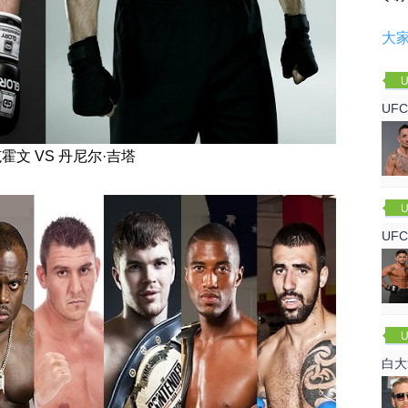
大
U
UF
霍文 VS 丹尼尔·吉塔
U
UF
军
U
白大
回来