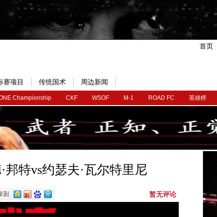
首页
标赛项目
传统国术
周边新闻
ONE Championship
CKF
WSOF
M-1
ROAD FC
英雄榜
·德·邦特vs约瑟夫·瓦尔特里尼
暂无评论