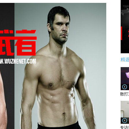
精
散打
专访