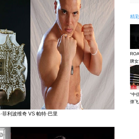
精
RO
牌女
感眼
“中
弹飞
·菲利波维奇 VS 帕特·巴里