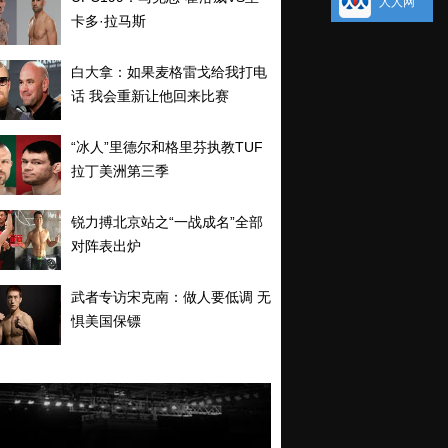
人人网
卡多·拉马斯
白大拿：如果麦格雷戈给我打电
话 我会重新让他回来比赛
“冰人”里德尔和格里芬执教TUF
拉丁美洲第三季
锐力搏北京站之“一战成名”全部
对阵表出炉
武者专访宋克南：做人要低调 无
惧美国保镖