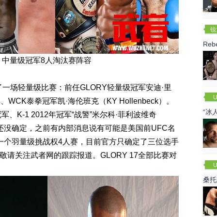
锐
(R
Re
17：中量级冠军8人淘汰赛阵容
场轻量级比赛：前任GLORY轻量级冠军安迪·里
U
C、WCK泰拳冠军凯·海伦班克（KY Hollenbeck）。
“冰
、K-1 2012年冠军“战警”米尔科·菲利波维奇
战警的对手还没确定，之前有内部消息说有可能是美国前UFC名
外还有一个羽量级挑战权4人赛，目前官方只确定了三位选手
，敬请关注武者网的跟踪报道。GLORY 17全部比赛对
U
桑托