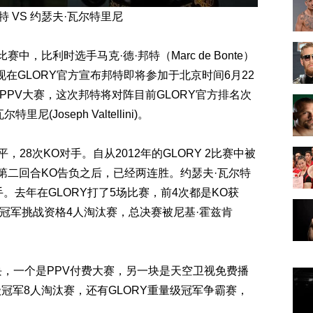
特 VS 约瑟夫·瓦尔特里尼
中，比利时选手马克·德·邦特（Marc de Bonte）
现在GLORY官方宣布邦特即将参加于北京时间6月22
的PPV大赛，这次邦特将对阵目前GLORY官方排名次
Joseph Valtellini)。
，28次KO对手。自从2012年的GLORY 2比赛中被
nhart）第二回合KO告负之后，已经两连胜。约瑟夫·瓦尔特
手。去年在GLORY打了5场比赛，前4次都是KO获
量级冠军挑战资格4人淘汰赛，总决赛被尼基·霍兹肯
。
块，一个是PPV付费大赛，另一块是天空卫视免费播
冠军8人淘汰赛，还有GLORY重量级冠军争霸赛，