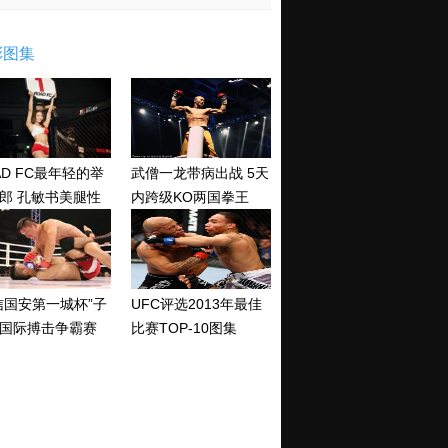
彩图集
AD FC最年轻的举
武僧一龙带病出战 5天
郎 孔敏书美腿性
内跨级KO两国拳王
神清纯
信国安第一城杯”子
UFC评选2013年最佳
国际搏击争霸赛
比赛TOP-10图集