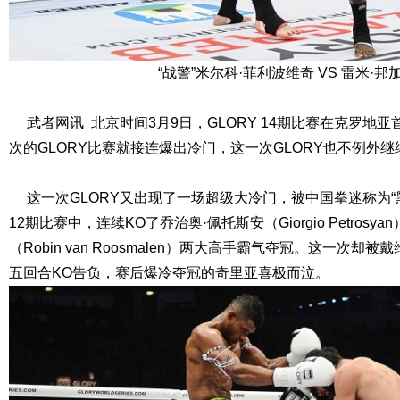
“战警”米尔科·菲利波维奇 VS 雷米·邦
武者网讯 北京时间3月9日，GLORY 14期比赛在克罗地
次的GLORY比赛就接连爆出冷门，这一次GLORY也不例外继
这一次GLORY又出现了一场超级大冷门，被中国拳迷称为“黑
12期比赛中，连续KO了乔治奥·佩托斯安（Giorgio Petrosy
（Robin van Roosmalen）两大高手霸气夺冠。这一次却被戴维特
五回合KO告负，赛后爆冷夺冠的奇里亚喜极而泣。