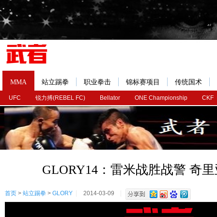
MMA
站立踢拳
职业拳击
锦标赛项目
传统国术
UFC
锐力搏(REBEL FC)
Bellator
ONE Championship
CKF
GLORY14：雷米战胜战警 奇
首页
>
站立踢拳
>
GLORY
2014-03-09