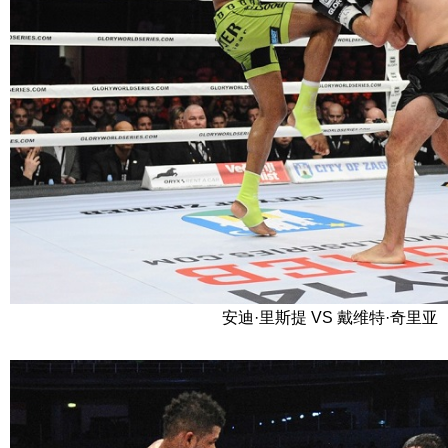
安迪·里斯提 VS 戴维特·奇里亚