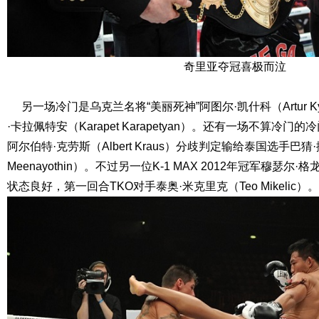
奇里亚夺冠喜极而泣
另一场冷门是乌克兰名将“美丽死神”阿图尔·凯什科（Artur K
·卡拉佩特安（Karapet Karapetyan）。还有一场不算冷门的冷
阿尔伯特·克劳斯（Albert Kraus）分歧判定输给泰国选手巴猜·撒
Meenayothin）。不过另一位K-1 MAX 2012年冠军穆瑟尔·格龙哈特
状态良好，第一回合TKO对手泰奥·米克里克（Teo Mikelic）。