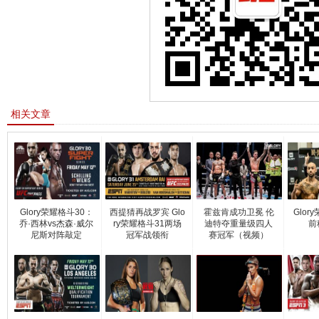
相关文章
Glory荣耀格斗30：
西提猜再战罗宾 Glo
霍兹肯成功卫冕 伦
Glor
乔·西林vs杰森·威尔
ry荣耀格斗31两场
迪特夺重量级四人
前
尼斯对阵敲定
冠军战领衔
赛冠军（视频）