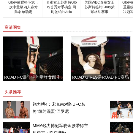
Glory荣耀格斗30：
泰拳女王苏斯特Glo
美国WBC泰拳女王
Glor
次中量级四人赛对
ry首秀对手确定 同
苏斯特签约Glory荣
重量
阵名单确定
时签约Invicta
耀格斗赛事
决冠
高清图集
ROAD FC最年轻的举牌女郎 孔
ROAD GIRLS是ROAD FC赛场
敏书美腿性感眼神清纯
上的一道靓丽的风景
头条推荐
锐力搏4：宋克南对阵UFC名
将“纽约混蛋”巴罗尼
MMA锐力搏冠军赛金腰带得主
科伊克：胜在谦逊