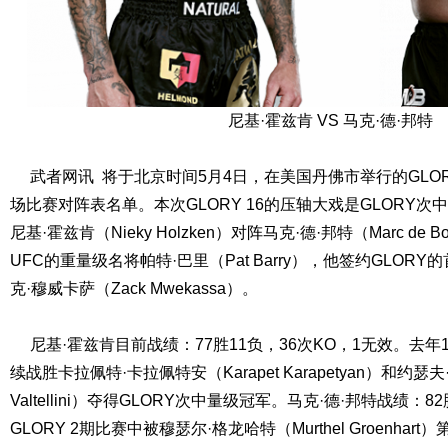
尼基·霍兹肯 VS 马克·德·邦特
武者网讯 将于北京时间5月4日，在美国丹佛市举行的GLOR
场比赛对阵表名单。本次GLORY 16的压轴大戏是GLORY
尼基·霍兹肯（Nieky Holzken）对阵马克·德·邦特（Marc de
UFC的重量级名将帕特·巴里（Pat Barry），他签约GLO
克·穆威卡萨（Zack Mwekassa）。
尼基·霍兹肯目前战绩：77胜11负，36次KO，1无效。去年12
续战胜卡拉佩特·卡拉佩特安（Karapet Karapetyan）和约瑟夫
Valtellini）夺得GLORY次中量级冠军。马克·德·邦特战绩：8
GLORY 2期比赛中被穆瑟尔·格龙哈特（Murthel Groenha