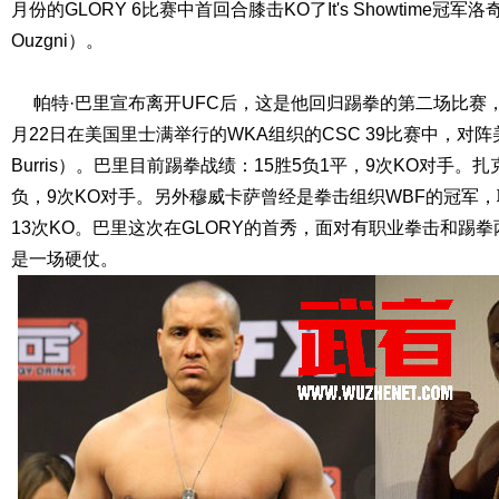
月份的GLORY 6比赛中首回合膝击KO了It's Showtime冠军洛奇
Ouzgni）。
帕特·巴里宣布离开UFC后，这是他回归踢拳的第二场比赛
月22日在美国里士满举行的WKA组织的CSC 39比赛中，对阵
Burris）。巴里目前踢拳战绩：15胜5负1平，9次KO对手。
负，9次KO对手。另外穆威卡萨曾经是拳击组织WBF的冠军，
13次KO。巴里这次在GLORY的首秀，面对有职业拳击和踢
是一场硬仗。