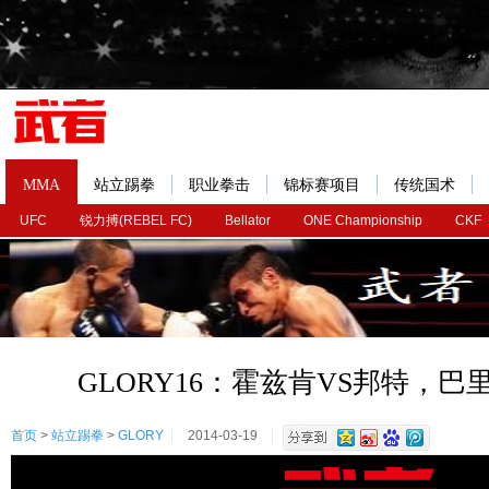
MMA
站立踢拳
职业拳击
锦标赛项目
传统国术
UFC
锐力搏(REBEL FC)
Bellator
ONE Championship
CKF
GLORY16：霍兹肯VS邦特，巴
首页
>
站立踢拳
>
GLORY
2014-03-19