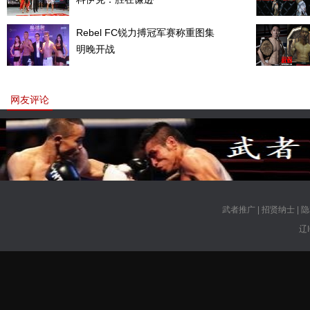
Rebel FC锐力搏冠军赛称重图集
明晚开战
网友评论
武者推广
|
招贤纳士
|
隐
辽I