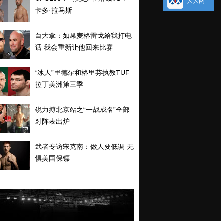
人人网
卡多·拉马斯
白大拿：如果麦格雷戈给我打电
话 我会重新让他回来比赛
“冰人”里德尔和格里芬执教TUF
拉丁美洲第三季
锐力搏北京站之“一战成名”全部
对阵表出炉
武者专访宋克南：做人要低调 无
惧美国保镖