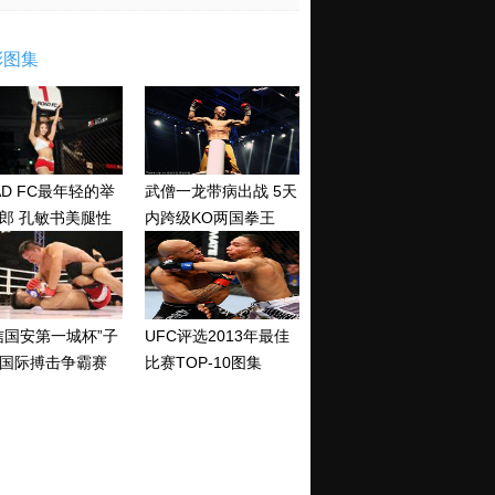
彩图集
AD FC最年轻的举
武僧一龙带病出战 5天
郎 孔敏书美腿性
内跨级KO两国拳王
神清纯
信国安第一城杯”子
UFC评选2013年最佳
国际搏击争霸赛
比赛TOP-10图集