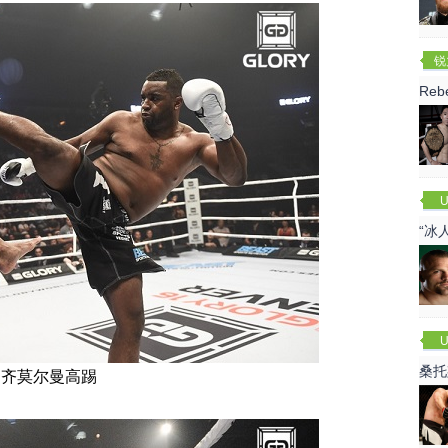
锐
(R
Re
U
“冰
U
桑托
齐莫尔曼高踢