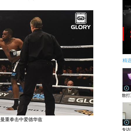
精
散打
尔曼重拳击中爱德华兹
专访