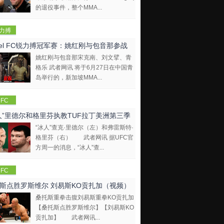
的退役事件，整个MMA...
力搏
EBEL
bel FC锐力搏冠军赛：姚红刚与包音那参战
FC)
姚红刚与包音那宋克南、刘文擘、青
格乐 武者网讯 将于6月27日在中国青
岛举行的，新加坡MMA...
FC
人”里德尔和格里芬执教TUF拉丁美洲第三季
“冰人”查克·里德尔（左）和弗雷斯特·
格里芬（右） 武者网讯 据UFC官
方周一的消息，“冰人”查...
FC
斯点胜罗斯维尔 刘易斯KO贡扎加（视频）
桑托斯重拳击腹刘易斯重拳KO贡扎加
【桑托斯点胜罗斯维尔】【刘易斯KO
贡扎加】 武者网讯...