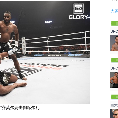
大
U
UF
U
UF
军
U
白大
机”齐莫尔曼击倒席尔瓦
回来