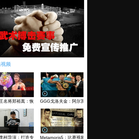
选视频
王名将郑裕蒿：恢复训练 有望回归擂台
GGG戈洛夫金：阿尔瓦雷兹和库托 爱谁谁无所谓！
李柯导演：打造专业MMA综合格斗电影《破军》
Metamoris5：比赛视频