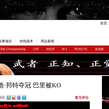
首页
标赛项目
传统国术
周边新闻
ONE Championship
CKF
WSOF
M-1
ROAD FC
英雄榜
：德·邦特夺冠 巴里被KO
暂无评论