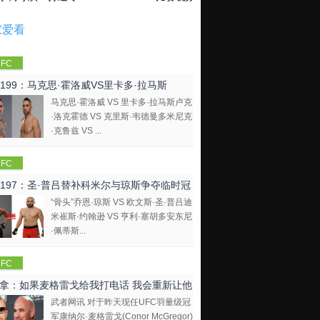
家爱看
FC
C199：马克思·霍洛威VS里卡多·拉马斯
马克思·霍洛威 VS 里卡多·拉马斯卢克
·洛克霍德 VS 克里斯·韦德曼多米尼克
·克鲁兹 VS ...
FC
C197：圣·普吕替补科米尔与琼斯争夺临时冠
“骨头”乔恩·琼斯 VS 欧文斯·圣·普吕迪
米崔斯·约翰逊 VS 亨利·塞胡多安东尼
·佩蒂斯...
FC
拿：如果麦格雷戈给我打电话 我会重新让他
武者网讯 对于昨天现任UFC羽量级冠
比赛
军康纳尔·麦格雷戈(Conor McGregor)