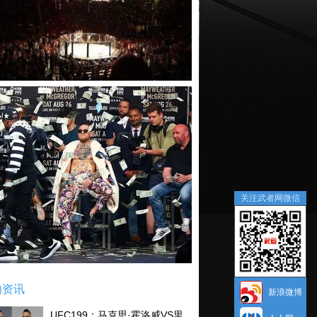
关注武者网微信
内资讯
新浪微博
UFC199：马克思·霍洛威VS里