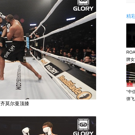
精
RO
牌女
感眼
“中
弹飞
齐莫尔曼顶膝