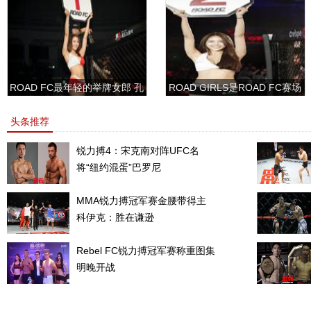
ROAD FC最年轻的举牌女郎 孔
ROAD GIRLS是ROAD FC赛场
敏书美腿性感眼神清纯
上的一道靓丽的风景
头条推荐
锐力搏4：宋克南对阵UFC名
将“纽约混蛋”巴罗尼
MMA锐力搏冠军赛金腰带得主
科伊克：胜在谦逊
Rebel FC锐力搏冠军赛称重图集
明晚开战