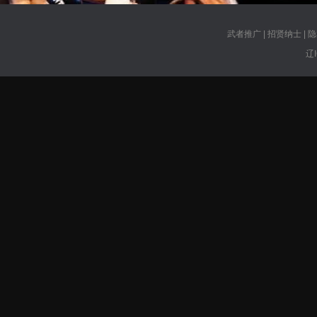
武者推广
|
招贤纳士
|
隐
辽I