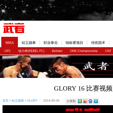
MMA
站立踢拳
职业拳击
锦标赛项目
传统国术
UFC
锐力搏(REBEL FC)
Bellator
ONE Championship
CKF
GLORY 16 比赛视频
首页
>
站立踢拳
>
GLORY
2014-05-04