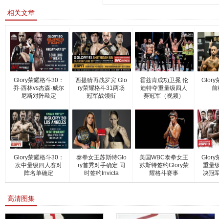
相关文章
Glory荣耀格斗30：
西提猜再战罗宾 Glo
霍兹肯成功卫冕 伦
Glor
乔·西林vs杰森·威尔
ry荣耀格斗31两场
迪特夺重量级四人
前
尼斯对阵敲定
冠军战领衔
赛冠军（视频）
Glory荣耀格斗30：
泰拳女王苏斯特Glo
美国WBC泰拳女王
Glor
次中量级四人赛对
ry首秀对手确定 同
苏斯特签约Glory荣
重量
阵名单确定
时签约Invicta
耀格斗赛事
决冠
高清图集