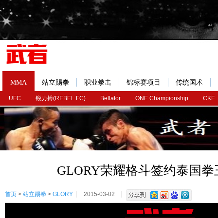
MMA
站立踢拳
职业拳击
锦标赛项目
传统国术
UFC
锐力搏(REBEL FC)
Bellator
ONE Championship
CKF
GLORY荣耀格斗签约泰国
首页
>
站立踢拳
>
GLORY
2015-03-02