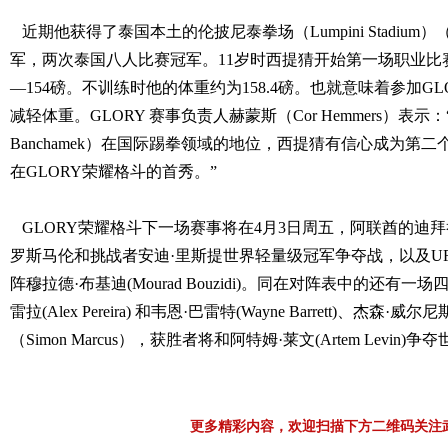
近期他获得了泰国本土的伦披尼泰拳场（Lumpini Stadium）
军，两次泰国八人比赛冠军。
11岁时西提猜开始第一场职业比
—154磅。不训练时他的体重约为158.4磅。也就意味着参加G
减轻体重。
GLORY 赛事负责人赫蒙斯（Cor Hemmers）表示
Banchamek）在国际踢拳领域的地位，西提猜有信心成为第
在GLORY荣耀格斗的首秀。”
GLORY荣耀格斗下一场赛事将在4月3日周五，阿联酋的迪拜
罗斯马伦和挑战者安迪·里斯提世界轻量级冠军争夺战，以及UFC老将帕
阵穆拉德·布基迪(Mourad Bouzidi)。同在对阵表中的还有
雷拉(Alex Pereira) 和韦恩·巴雷特(Wayne Barrett)、杰森·威尔尼斯
（Simon Marcus），获胜者将和阿特姆·莱文(Artem Levin
更多精彩内容，欢迎扫描下方二维码关注