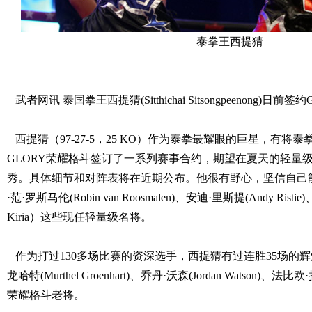
泰拳王
西提猜
武者网讯 泰国拳王西提猜(Sitthichai Sitsongpeenong)日
西提猜
（97-27-5，25 KO）
作为泰拳最耀眼的巨星，有将泰
GLORY荣耀格斗签订了一系列赛事合约，期望在夏天的轻量级（
秀。具体细节和对阵表将在近期公布。他很有野心，坚信自己
·范·罗斯马伦(Robin van Roosmalen)、安迪·里斯提(Andy Rist
Kiria）这些现任轻量级名将。
作为打过130多场比赛的资深选手，西提猜有过连胜35场的辉
龙哈特(Murthel Groenhart)、乔丹·沃森(Jordan Watson)、法比欧·
荣耀格斗老将。