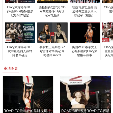
Glory荣耀格斗30：
西提猜再战罗宾 Glo
霍兹肯成功卫冕 伦
Glor
乔·西林vs杰森·威尔
ry荣耀格斗31两场
迪特夺重量级四人
前
尼斯对阵敲定
冠军战领衔
赛冠军（视频）
Glory荣耀格斗30：
泰拳女王苏斯特Glo
美国WBC泰拳女王
Glor
次中量级四人赛对
ry首秀对手确定 同
苏斯特签约Glory荣
重量
阵名单确定
时签约Invicta
耀格斗赛事
决冠
高清图集
ROAD FC最年轻的举牌女郎 孔
ROAD GIRLS是ROAD FC赛场