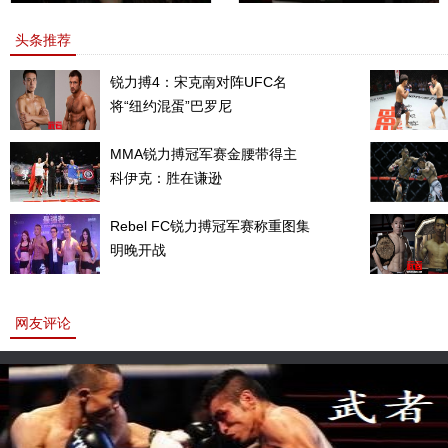
敏书美腿性感眼神清纯
上的一道靓丽的风景
头条推荐
锐力搏4：宋克南对阵UFC名
将“纽约混蛋”巴罗尼
MMA锐力搏冠军赛金腰带得主
科伊克：胜在谦逊
Rebel FC锐力搏冠军赛称重图集
明晚开战
网友评论