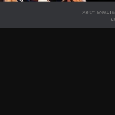
武者推广
|
招贤纳士
|
隐
辽I